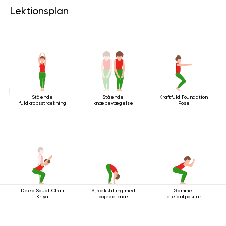
Lektionsplan
Stående
Stående
Kraftfuld Foundation
fuldkropsstrækning
knæbevægelse
Pose
Deep Squat Chair
Strækstilling med
Gammel
Kriya
bøjede knæ
elefantpositur