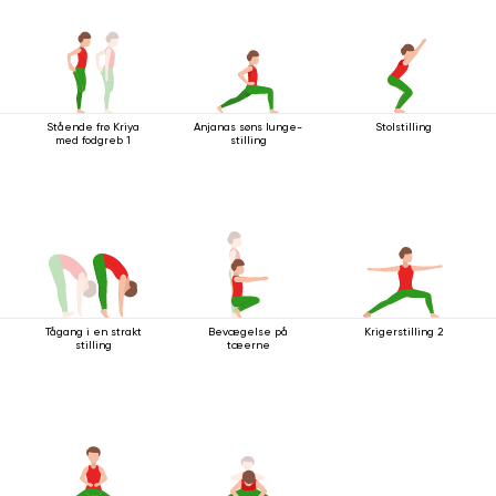
Stående frø Kriya
Anjanas søns lunge-
Stolstilling
med fodgreb 1
stilling
Tågang i en strakt
Bevægelse på
Krigerstilling 2
stilling
tæerne