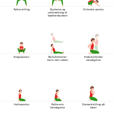
Rytterstilling
Styrkelse og
Girlande-positur
udstrækning af
bækkenbunden
Kragepositur
Benvibrationer
Knæstyrkende
mens man sidder
bevægelse
Heltepositur
Rytterens
Diamantstilling på
bevægelse
tæer