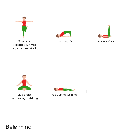
Sovende
Halvbrostilling
Hjørnepositur
krigerpositur med
det ene ben strakt
Liggende
Afslapningsstilling
sommerfuglestilling
Belønning