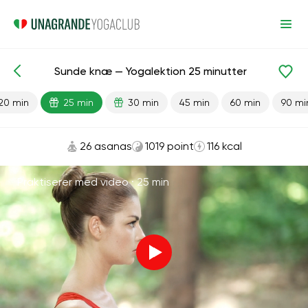
Sunde knæ — Yogalektion 25 minutter
Færdiglavede lektioner
Ben
Led
20 min
25 min
30 min
45 min
60 min
90 mi
26 asanas
1019 point
116 kcal
Praktiserer med video ·
25 min