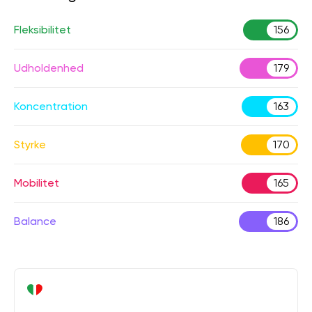
Fleksibilitet
156
Udholdenhed
179
Koncentration
163
Styrke
170
Mobilitet
165
Balance
186