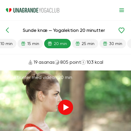
Sunde knæ — Yogalektion 20 minutter
Færdiglavede lektioner
Ben
Led
10 min
15 min
20 min
25 min
30 min
19 asanas
805 point
103 kcal
Praktiserer med video ·
20 min