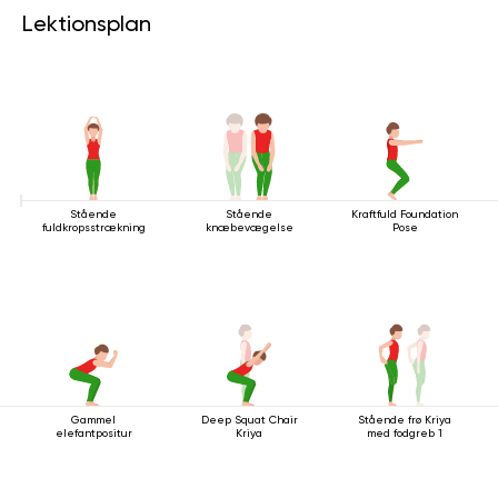
Lektionsplan
Stående
Stående
Kraftfuld Foundation
fuldkropsstrækning
knæbevægelse
Pose
Gammel
Deep Squat Chair
Stående frø Kriya
elefantpositur
Kriya
med fodgreb 1