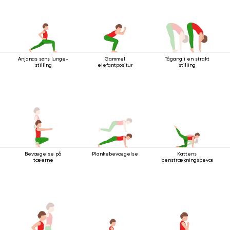
Anjanas søns lunge-
Gammel
Tågang i en strakt
stilling
elefantpositur
stilling
Bevægelse på
Plankebevægelse
Kattens
tæerne
benstrækningsbevægelse