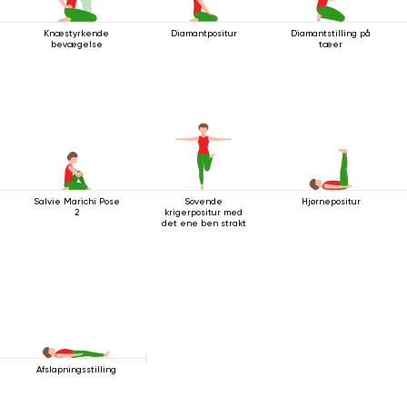
Knæstyrkende
Diamantpositur
Diamantstilling på
bevægelse
tæer
Salvie Marichi Pose
Sovende
Hjørnepositur
2
krigerpositur med
det ene ben strakt
Afslapningsstilling