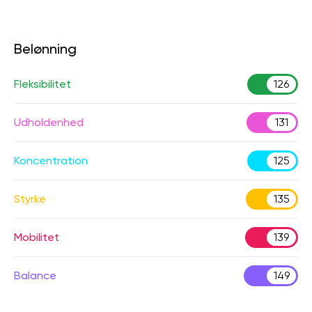
Belønning
Fleksibilitet
126
Udholdenhed
131
Koncentration
125
Styrke
135
Mobilitet
139
Balance
149