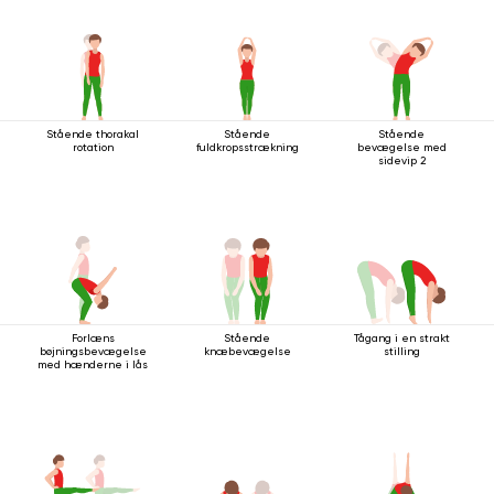
Stående thorakal
Stående
Stående
rotation
fuldkropsstrækning
bevægelse med
sidevip 2
Forlæns
Stående
Tågang i en strakt
bøjningsbevægelse
knæbevægelse
stilling
med hænderne i lås