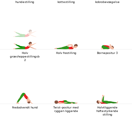
hundestilling
kattestilling
kobrabevægelse
Halv
Halv frøstilling
Barnepositur 3
græshoppestillingsbevægelse
2
Nedadvendt hund
Twist-positur med
Halvtliggende
ryggen liggende
hoftestyrkende
stilling