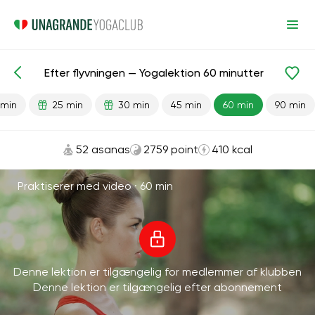
Efter flyvningen — Yogalektion 60 minutter
Færdiglavede lektioner
Rejse
 min
25 min
30 min
45 min
60 min
90 min
52 asanas
2759 point
410 kcal
Praktiserer med video ·
60 min
Denne lektion er tilgængelig for medlemmer af klubben
Denne lektion er tilgængelig efter abonnement