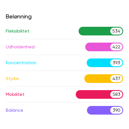
Belønning
Fleksibilitet
534
Udholdenhed
422
Koncentration
393
Styrke
437
Mobilitet
583
Balance
390