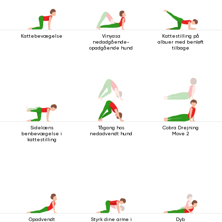
Kattebevægelse
Vinyasa
Kattestilling på
nedadgående-
albuer med benløft
opadgående hund
tilbage
Sidelæns
Tågang hos
Cobra Drejning
benbevægelse i
nedadvendt hund
Move 2
kattestilling
Opadvendt
Styrk dine arme i
Dyb