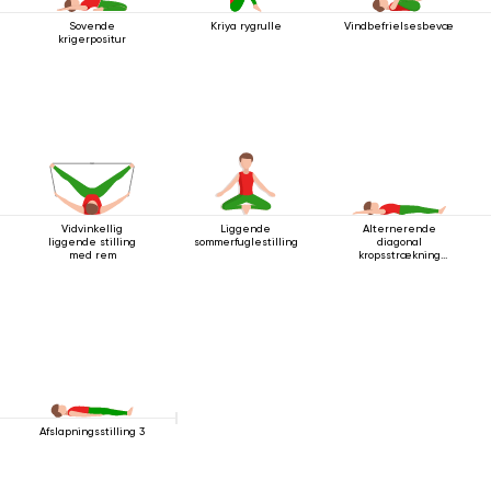
Sovende
Kriya rygrulle
Vindbefrielsesbevægelsen
krigerpositur
Vidvinkellig
Liggende
Alternerende
liggende stilling
sommerfuglestilling
diagonal
med rem
kropsstrækning
mens man ligger
ned
Afslapningsstilling 3