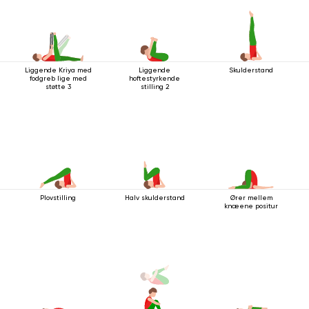
Liggende Kriya med
Liggende
Skulderstand
fodgreb lige med
hoftestyrkende
støtte 3
stilling 2
Plovstilling
Halv skulderstand
Ører mellem
knæene positur