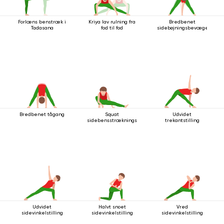
Forlæns benstræk i
Kriya lav rulning fra
Bredbenet
Tadasana
fod til fod
sidebøjningsbevægelse
Bredbenet tågang
Squat
Udvidet
sidebensstrækningsstilling
trekantstilling
Udvidet
Halvt snoet
Vred
sidevinkelstilling
sidevinkelstilling
sidevinkelstilling