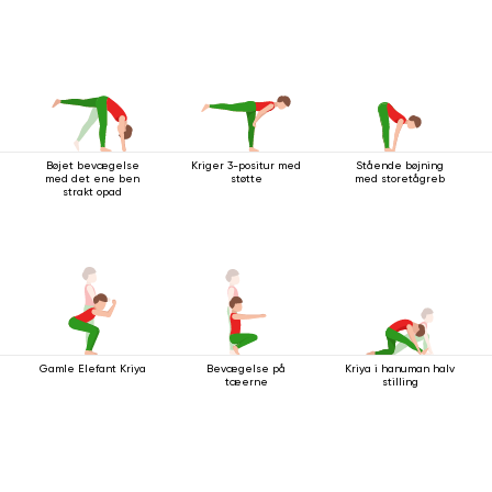
Bøjet bevægelse
Kriger 3-positur med
Stående bøjning
med det ene ben
støtte
med storetågreb
strakt opad
Gamle Elefant Kriya
Bevægelse på
Kriya i hanuman halv
tæerne
stilling