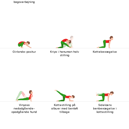
bagoverbøjning
Girlande-positur
Kriya i hanuman halv
Kattebevægelse
stilling
Vinyasa
Kattestilling på
Sidelæns
nedadgående-
albuer med benløft
benbevægelse i
opadgående hund
tilbage
kattestilling