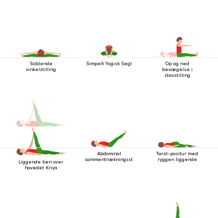
Siddende
Simpelt Yogisk Segl
Op og ned
vinkelstilling
bevægelse i
stavstilling
Abdominal
Twist-positur med
sammentrækningsstilling
ryggen liggende
Liggende ben over
hovedet Kriya