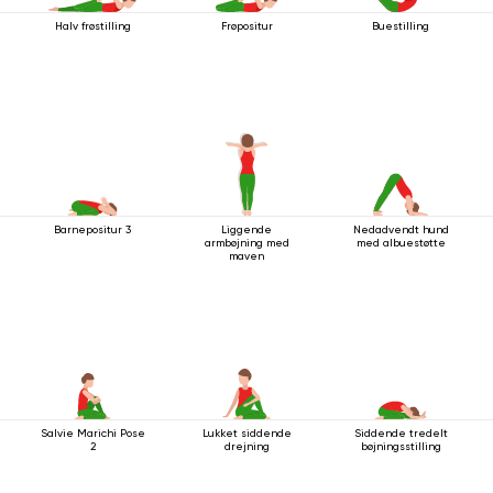
Halv frøstilling
Frøpositur
Buestilling
Barnepositur 3
Liggende
Nedadvendt hund
armbøjning med
med albuestøtte
maven
Salvie Marichi Pose
Lukket siddende
Siddende tredelt
2
drejning
bøjningsstilling