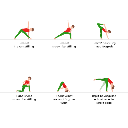
Udvidet
Udvidet
Halvmånestilling
trekantstilling
sidevinkelstilling
med fodgreb
Halvt snoet
Nedadvendt
Bøjet bevægelse
sidevinkelstilling
hundestilling med
med det ene ben
twist
strakt opad