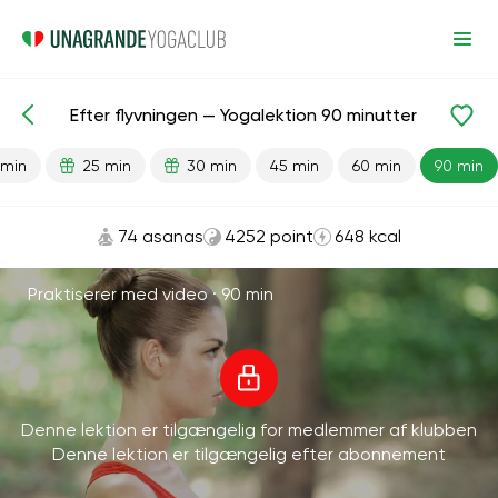
Efter flyvningen — Yogalektion 90 minutter
Færdiglavede lektioner
Rejse
 min
25 min
30 min
45 min
60 min
90 min
74 asanas
4252 point
648 kcal
Praktiserer med video ·
90 min
Denne lektion er tilgængelig for medlemmer af klubben
Denne lektion er tilgængelig efter abonnement