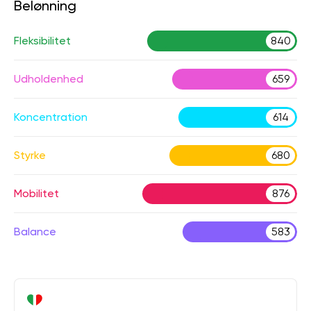
Belønning
Fleksibilitet
840
Udholdenhed
659
Koncentration
614
Styrke
680
Mobilitet
876
Balance
583