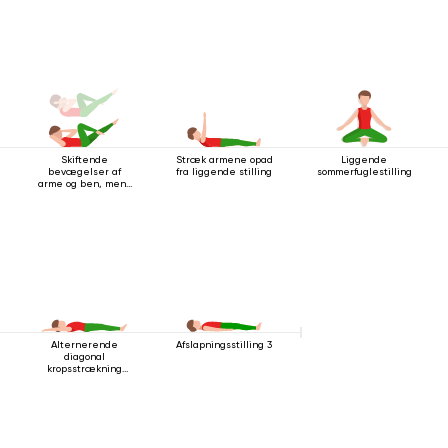
Skiftende
Stræk armene opad
Liggende
bevægelser af
fra liggende stilling
sommerfuglestilling
arme og ben, mens
du ligger på ryggen
Alternerende
Afslapningsstilling 3
diagonal
kropsstrækning
mens man ligger
ned