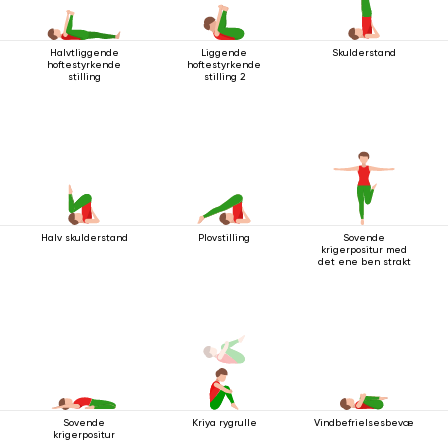
Halvtliggende
Liggende
Skulderstand
hoftestyrkende
hoftestyrkende
stilling
stilling 2
Halv skulderstand
Plovstilling
Sovende
krigerpositur med
det ene ben strakt
Sovende
Kriya rygrulle
Vindbefrielsesbevægelsen
krigerpositur