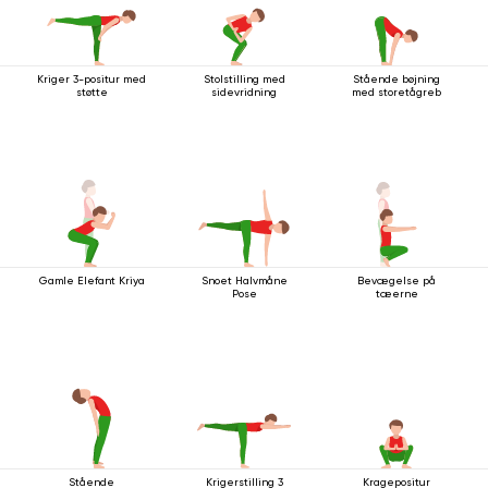
Kriger 3-positur med
Stolstilling med
Stående bøjning
støtte
sidevridning
med storetågreb
Gamle Elefant Kriya
Snoet Halvmåne
Bevægelse på
Pose
tæerne
Stående
Krigerstilling 3
Kragepositur