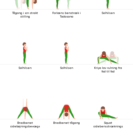
Tågang i en strakt
Forlæns benstræk i
Solhilsen
stilling
Tadasana
Solhilsen
Solhilsen
Kriya lav rulning fra
fod til fod
Bredbenet
Bredbenet tågang
Squat
sidebøjningsbevægelse
sidebensstrækningsstilling