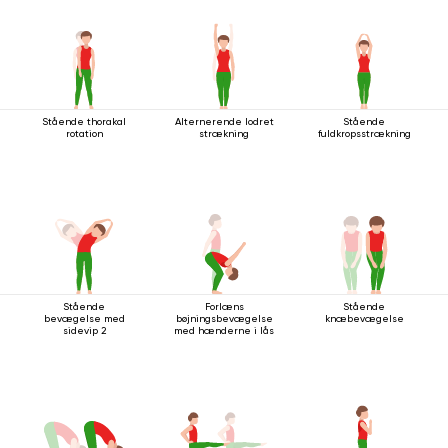
Stående thorakal
Alternerende lodret
Stående
rotation
strækning
fuldkropsstrækning
Stående
Forlæns
Stående
bevægelse med
bøjningsbevægelse
knæbevægelse
sidevip 2
med hænderne i lås