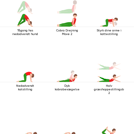
Tågang hos
Cobra Drejning
Styrk dine arme i
nedadvendt hund
Move 2
kattestilling
Nedadvendt
Dyb
Halv
katstilling
kobrabevægelse
græshoppestillingsbevæg
2