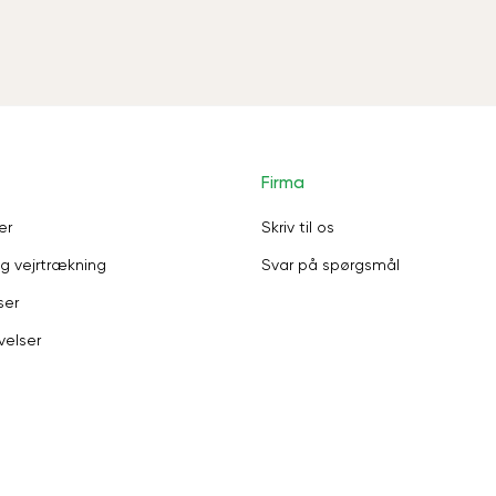
Firma
er
Skriv til os
g vejrtrækning
Svar på spørgsmål
ser
velser