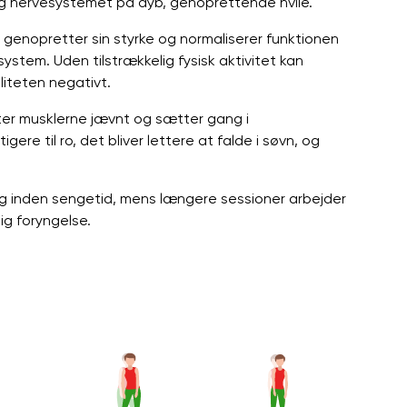
g nervesystemet på dyb, genoprettende hvile.
 genopretter sin styrke og normaliserer funktionen
stem. Uden tilstrækkelig fysisk aktivitet kan
liteten negativt.
ter musklerne jævnt og sætter gang i
ere til ro, det bliver lettere at falde i søvn, og
ning inden sengetid, mens længere sessioner arbejder
ig foryngelse.