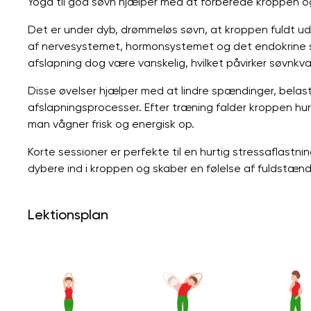
Yoga til god søvn hjælper med at forberede kroppen o
Det er under dyb, drømmeløs søvn, at kroppen fuldt ud
af ​​nervesystemet, hormonsystemet og det endokrine sy
afslapning dog være vanskelig, hvilket påvirker søvnkva
Disse øvelser hjælper med at lindre spændinger, belas
afslapningsprocesser. Efter træning falder kroppen hurtig
man vågner frisk og energisk op.
Korte sessioner er perfekte til en hurtig stressaflast
dybere ind i kroppen og skaber en følelse af fuldstænd
Lektionsplan