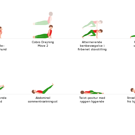
Cobra Drejning
Alternerende
de-
Move 2
benbevægelse i
s
hund
firbenet stavstilling
gende
Abdominal
Twist-positur med
Stræ
ed
sammentrækningsstilling
ryggen liggende
fra l