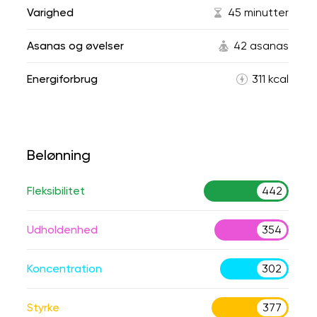
Varighed
45 minutter
Asanas og øvelser
42 asanas
Energiforbrug
311 kcal
Belønning
Fleksibilitet
442
Udholdenhed
354
Koncentration
302
Styrke
377