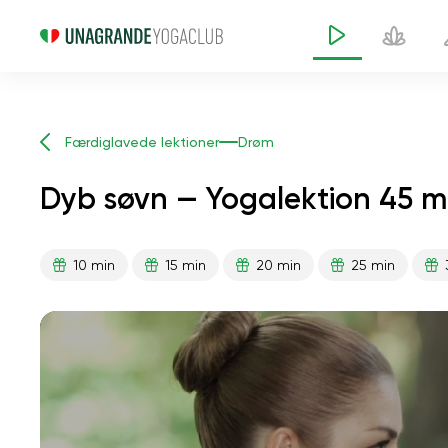
Færdiglavede lektioner
Drøm
Dyb søvn — Yogalektion 45 m
10 min
15 min
20 min
25 min