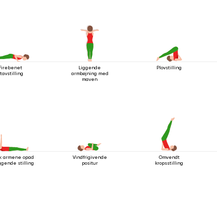
Firebenet
Liggende
Plovstilling
tavstilling
armbøjning med
maven
k armene opad
Vindfrigivende
Omvendt
iggende stilling
positur
kropsstilling