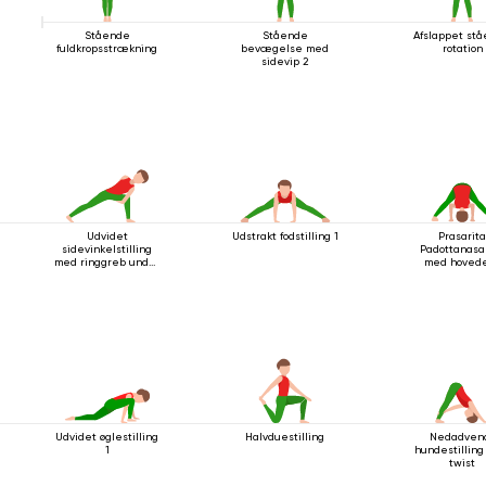
Stående
Stående
Afslappet st
fuldkropsstrækning
bevægelse med
rotation
sidevip 2
Udvidet
Udstrakt fodstilling 1
Prasarit
sidevinkelstilling
Padottanasa
med ringgreb under
med hovede
knæet
gulvet
Udvidet øglestilling
Halvduestilling
Nedadven
1
hundestillin
twist