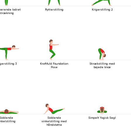
nerende lodret
Rytterstilling
Krigerstilling 2
strækning
gerstilling 3
Kraftfuld Foundation
Strækstilling med
Pose
bøjede knæ
Siddende
Siddende
Simpelt Yogisk Segl
nkelstilling
vinkelstilling med
håndstøtte