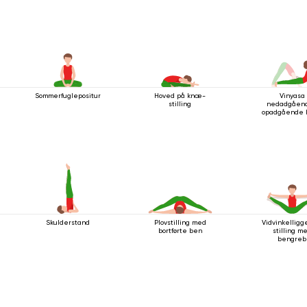
Sommerfuglepositur
Hoved på knæ-
Vinyasa
stilling
nedadgåen
opadgående 
Skulderstand
Plovstilling med
Vidvinkellig
bortførte ben
stilling m
bengreb