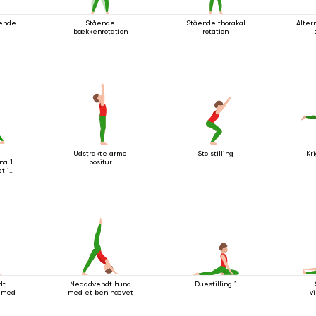
ående
Stående
Stående thorakal
Alter
bækkenrotation
rotation
a
Udstrakte arme
Stolstilling
Kri
na 1
positur
t i
dt
Nedadvendt hund
Duestilling 1
g med
med et ben hævet
vi