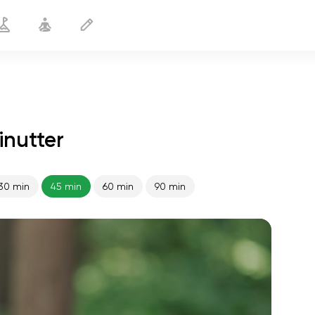
inutter
30 min
45 min
60 min
90 min
sjælens flugt
01:44
indre fred
01:27