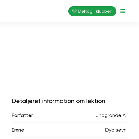
Deltag i klubben
Detaljeret information om lektion
Forfatter
Unagrande AI
Emne
Dyb søvn