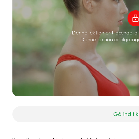
Denne lektion er tilgængeli
Denne lektion er tilgæn
Gå ind i 