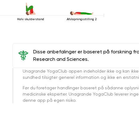
Halv skulderstand
Afslapningsstilling 2
Disse anbefalinger er baseret på forskning fr
Research and Sciences.
Unagrande YogaClub appen indeholder ikke og kan ikke
sundhed tilsigter generel information og ikke en erstatn
Før du foretager handlinger baseret på sådanne oplysnin
medicinske eksperter. Unagrande YogaClub leverer ingen 
denne app på egen risiko.