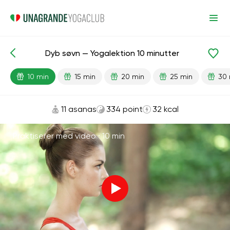
Dyb søvn — Yogalektion 10 minutter
Færdiglavede lektioner
Drøm
10 min
15 min
20 min
25 min
30 
11 asanas
334 point
32 kcal
Praktiserer med video ·
10 min