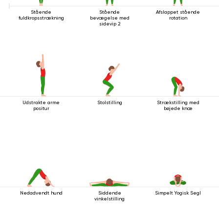
Stående
Stående
Afslappet stående
fuldkropsstrækning
bevægelse med
rotation
sidevip 2
Udstrakte arme
Stolstilling
Strækstilling med
positur
bøjede knæ
Nedadvendt hund
Siddende
Simpelt Yogisk Segl
vinkelstilling