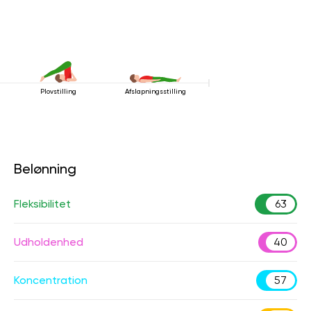
Plovstilling
Afslapningsstilling
Belønning
Fleksibilitet
63
Udholdenhed
40
Koncentration
57