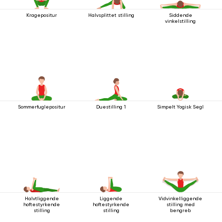
Kragepositur
Halvsplittet stilling
Siddende
vinkelstilling
Sommerfuglepositur
Duestilling 1
Simpelt Yogisk Segl
Halvtliggende
Liggende
Vidvinkelliggende
hoftestyrkende
hoftestyrkende
stilling med
stilling
stilling
bengreb