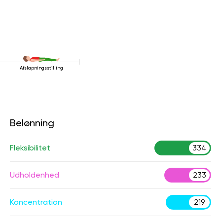
Afslapningsstilling
Belønning
Fleksibilitet
334
Udholdenhed
233
Koncentration
219