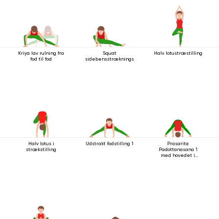
Kriya lav rulning fra
Squat
Halv lotustræstilling
fod til fod
sidebensstrækningsstilling
Halv lotus i
Udstrakt fodstilling 1
Prasarita
strækstilling
Padottanasana 1
med hovedet i
gulvet