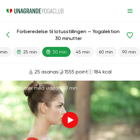
Forberedelse til lotusstillingen — Yogalektion
Færdiglavede lektioner
Fleksibilitet
30 minutter
 min
25 min
30 min
45 min
60 min
90 min
25 asanas
1555 point
184 kcal
Praktiserer med video ·
30 min