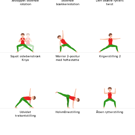
Afslappet stående
Stående
Den skæve rytters
rotation
bækkenrotation
twist
Squat sidebenstræk
Warrior 2-positur
Krigerstilling 2
Kriya
med hoftestøtte
Udvidet
Halvmånestilling
Åben rytterstilling
trekantstilling