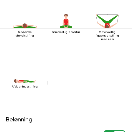
Siddende
Sommerfuglepositur
Vidvinkellig
vinkelstilling
liggende stilling
med rem
Afslapningsstilling
Belønning