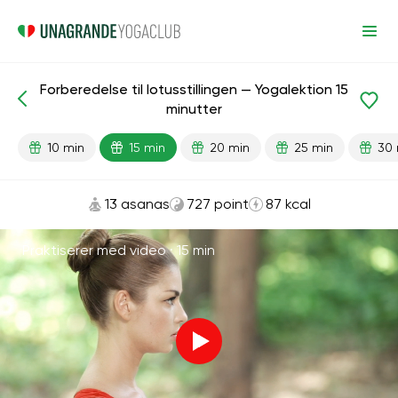
Forberedelse til lotusstillingen — Yogalektion 15
Færdiglavede lektioner
Fleksibilitet
minutter
10 min
15 min
20 min
25 min
30 
13 asanas
727 point
87 kcal
Praktiserer med video ·
15 min