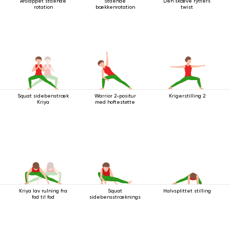
Afslappet stående
Stående
Den skæve rytters
rotation
bækkenrotation
twist
Squat sidebenstræk
Warrior 2-positur
Krigerstilling 2
Kriya
med hoftestøtte
Kriya lav rulning fra
Squat
Halvsplittet stilling
fod til fod
sidebensstrækningsstilling