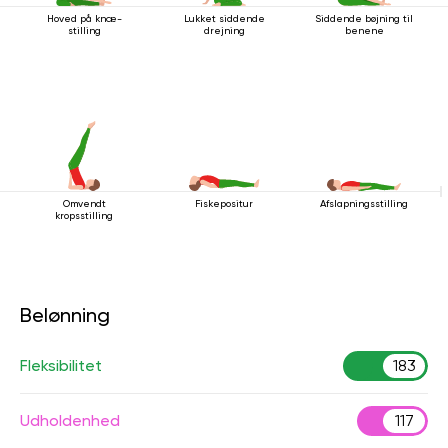
Hoved på knæ-
Lukket siddende
Siddende bøjning til
stilling
drejning
benene
Omvendt
Fiskepositur
Afslapningsstilling
kropsstilling
Belønning
Fleksibilitet
183
Udholdenhed
117