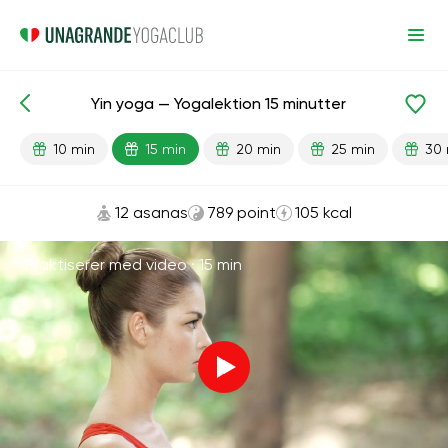
Yin yoga — Yogalektion 15 minutter
Færdiglavede lektioner
Lempelse
10 min
15 min
20 min
25 min
30 
12 asanas
789 point
105 kcal
Praktiserer med video ·
15 min