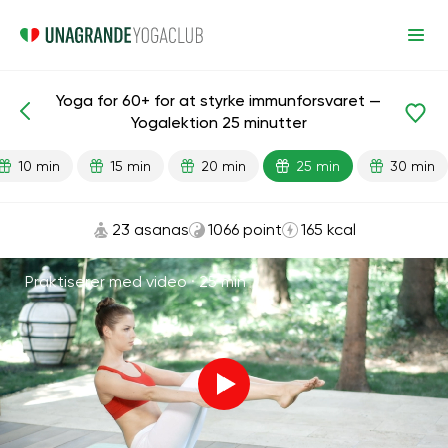
Yoga for 60+ for at styrke immunforsvaret —
Færdiglavede lektioner
Alder
Yogalektion 25 minutter
10 min
15 min
20 min
25 min
30 min
23 asanas
1066 point
165 kcal
Praktiserer med video ·
25 min