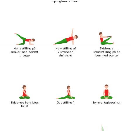
opadgående hund
Kattestilling på
Halv stilling af
Siddende
albuer med benløft
vismanden
strækstilling på ét
tilbage
Vasishtha
ben med bælte
Siddende halv lotus
Duestilling 1
Sommerfuglepositur
twist