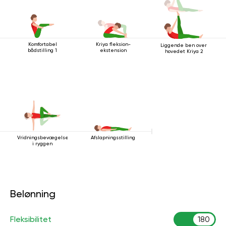
Komfortabel
Kriya fleksion-
Liggende ben over
bådstilling 1
ekstension
hovedet Kriya 2
Vridningsbevægelse
Afslapningsstilling
i ryggen
Belønning
Fleksibilitet
180