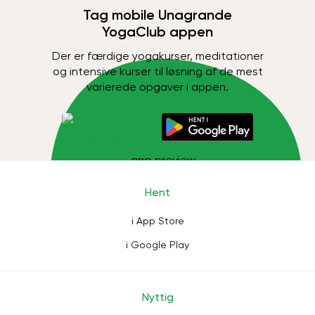
Tag mobile Unagrande
YogaClub appen
Der er færdige yogakurser, meditationer
og intensive kurser til løsning af de mest
varierede opgaver i appen.
Hent
i App Store
i Google Play
Nyttig