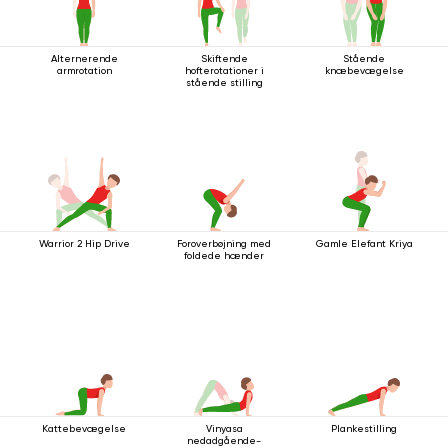
Alternerende
Skiftende
Stående
armrotation
hofterotationer i
knæbevægelse
stående stilling
Warrior 2 Hip Drive
Foroverbøjning med
Gamle Elefant Kriya
foldede hænder
Kattebevægelse
Vinyasa
Plankestilling
nedadgående-