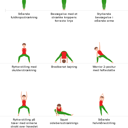
Stående
Bevægelse med at
Styrkende
fuldkropsstrækning
strække kroppens
bevægelse i
forreste linje
stående arme
Rytterstilling med
Bredbenet bøjning
Warrior 2-positur
skulderstrækning
med hoftestøtte
Rytterstilling på
Squat
Stående
tæer med armene
sidebensstrækningsstilling
halvmånestilling
strakt over hovedet