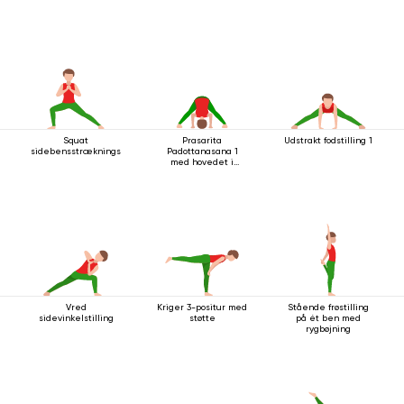
Squat
Prasarita
Udstrakt fodstilling 1
sidebensstrækningsstilling
Padottanasana 1
med hovedet i
gulvet
Vred
Kriger 3-positur med
Stående frøstilling
sidevinkelstilling
støtte
på ét ben med
rygbøjning