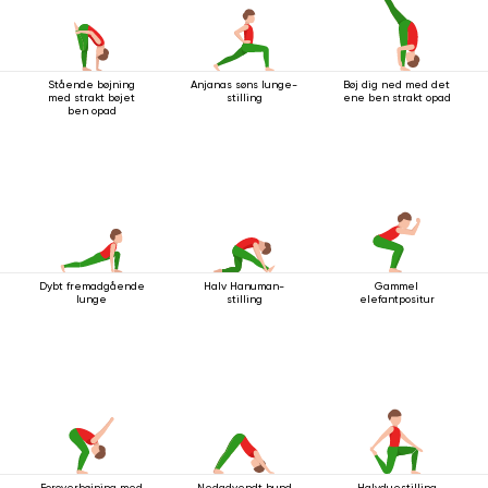
Stående bøjning
Anjanas søns lunge-
Bøj dig ned med det
med strakt bøjet
stilling
ene ben strakt opad
ben opad
Dybt fremadgående
Halv Hanuman-
Gammel
lunge
stilling
elefantpositur
Foroverbøjning med
Nedadvendt hund
Halvduestilling