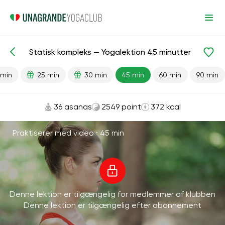
Statisk kompleks — Yogalektion 45 minutter
Færdiglavede lektioner
Energi
 min
25 min
30 min
45 min
60 min
90 min
36 asanas
2549 point
372 kcal
Praktiserer med video ·
45 min
Denne lektion er tilgængelig for medlemmer af klubben
Denne lektion er tilgængelig efter abonnement