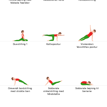
foldede hænder
Duestilling 1
Kattepositur
Vismanden
Vasishthas positur
Omvendt bordstilling
Siddende
Siddende bøjning til
med strakte ben
vinkelstilling med
benene
håndstøtte