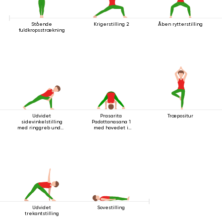
Stående
Krigerstilling 2
Åben rytterstilling
fuldkropsstrækning
Udvidet
Prasarita
Træpositur
sidevinkelstilling
Padottanasana 1
med ringgreb under
med hovedet i
knæet
gulvet
Udvidet
Sovestilling
trekantstilling