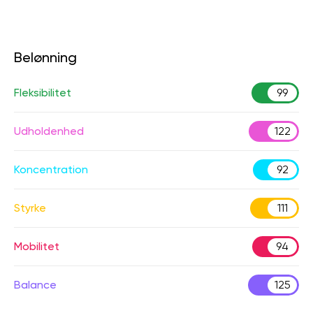
Belønning
Fleksibilitet
99
Udholdenhed
122
Koncentration
92
Styrke
111
Mobilitet
94
Balance
125