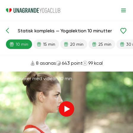
Statisk kompleks — Yogalektion 10 minutter
Færdiglavede lektioner
Energi
10 min
15 min
20 min
25 min
30 
8 asanas
643 point
99 kcal
Praktiserer med video ·
10 min