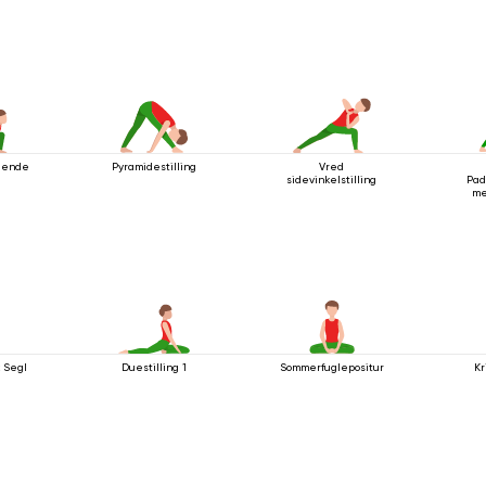
ående
Pyramidestilling
Vred
sidevinkelstilling
Pad
me
k Segl
Duestilling 1
Sommerfuglepositur
Kr