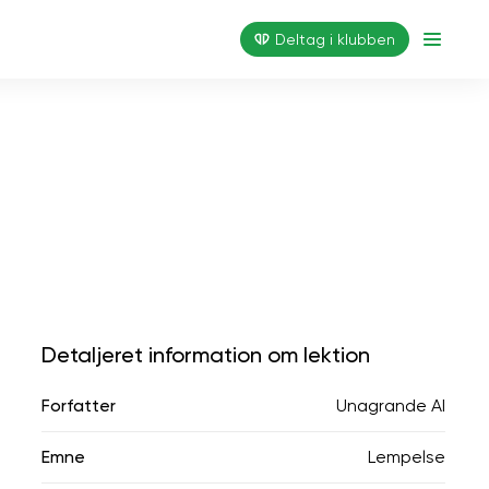
Deltag i klubben
Detaljeret information om lektion
Forfatter
Unagrande AI
Emne
Lempelse