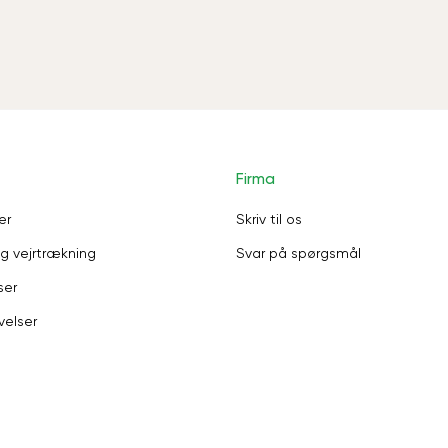
Firma
er
Skriv til os
g vejrtrækning
Svar på spørgsmål
ser
velser