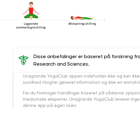
Liggende
Afslapningsstilling
sommerfuglestilling
Disse anbefalinger er baseret på forskning fr
Research and Sciences.
Unagrande YogaClub appen indeholder ikke og kan ikke
sundhed tilsigter generel information og ikke en erstatn
Før du foretager handlinger baseret på sådanne oplysnin
medicinske eksperter. Unagrande YogaClub leverer ingen 
denne app på egen risiko.