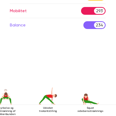
Mobilitet
293
Balance
234
tyrkelse og
Udvidet
Squat
strækning af
trekantstilling
sidebensstrækningsstilling
kkenbunden