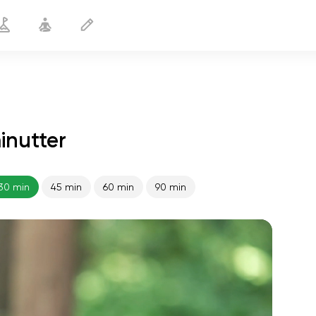
inutter
Lempelse
30 min
30 min
45 min
60 min
90 min
sjælens flugt
01:44
indre fred
01:27