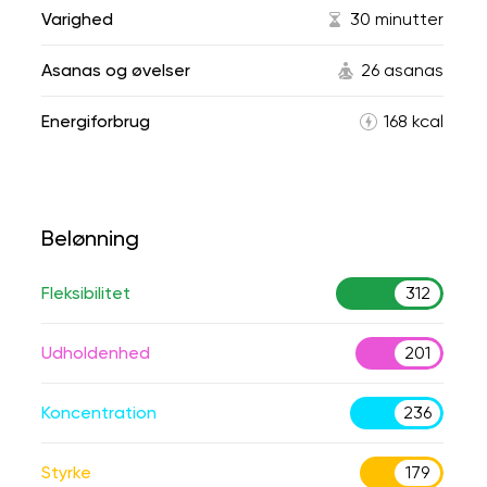
Varighed
30 minutter
Asanas og øvelser
26 asanas
Energiforbrug
168 kcal
Belønning
Fleksibilitet
312
Udholdenhed
201
Koncentration
236
Styrke
179