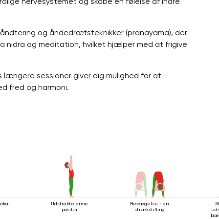
olige nervesystemet og skabe en følelse af indre
åndtering og åndedrætsteknikker (pranayama), der
 nidra og meditation, hvilket hjælper med at frigive
s længere sessioner giver dig mulighed for at
ed fred og harmoni.
akal
Udstrakte arme
Bevægelse i en
S
positur
strækstilling
ud
bæ