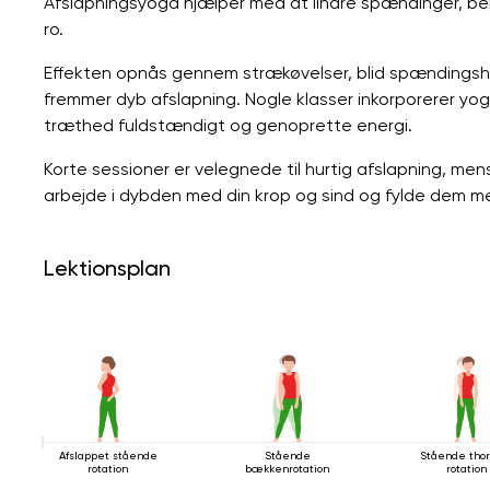
Afslapningsyoga hjælper med at lindre spændinger, ber
ro.
Effekten opnås gennem strækøvelser, blid spændingsh
fremmer dyb afslapning. Nogle klasser inkorporerer yoga
træthed fuldstændigt og genoprette energi.
Korte sessioner er velegnede til hurtig afslapning, men
arbejde i dybden med din krop og sind og fylde dem m
Lektionsplan
Afslappet stående
Stående
Stående thor
rotation
bækkenrotation
rotation