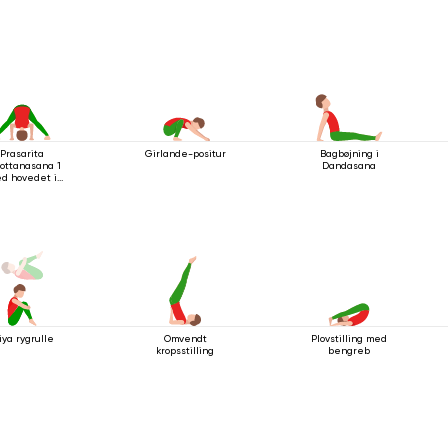
Prasarita
Girlande-positur
Bagbøjning i
ottanasana 1
Dandasana
d hovedet i
gulvet
iya rygrulle
Omvendt
Plovstilling med
kropsstilling
bengreb