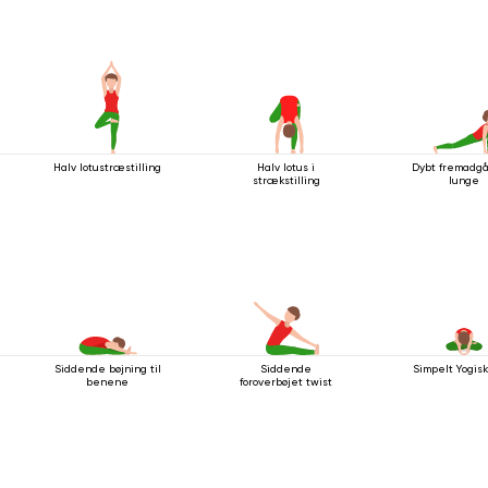
Halv lotustræstilling
Halv lotus i
Dybt fremadg
strækstilling
lunge
Siddende bøjning til
Siddende
Simpelt Yogis
benene
foroverbøjet twist