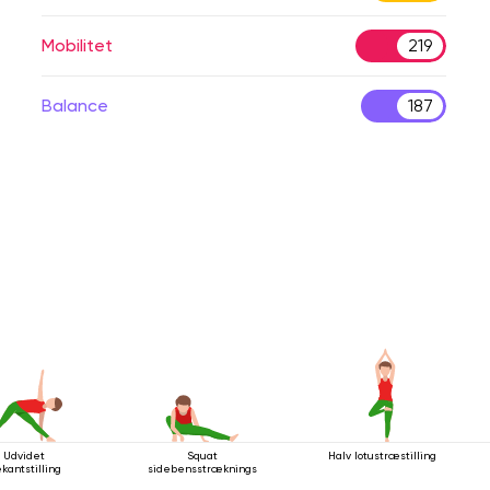
Mobilitet
219
Balance
187
Udvidet
Squat
Halv lotustræstilling
ekantstilling
sidebensstrækningsstilling