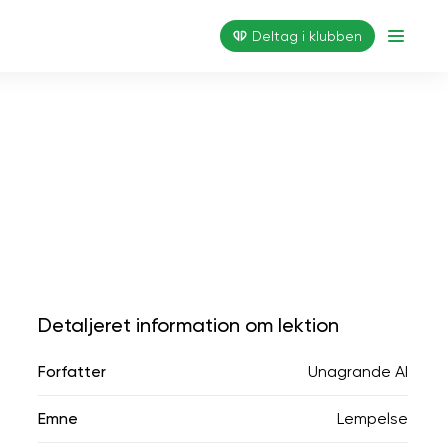
Deltag i klubben
Detaljeret information om lektion
Forfatter
Unagrande AI
Emne
Lempelse