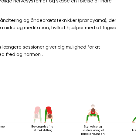
olige nervesystemet og skabe en følelse af indre
åndtering og åndedrætsteknikker (pranayama), der
 nidra og meditation, hvilket hjælper med at frigive
s længere sessioner giver dig mulighed for at
ed fred og harmoni.
arme
Bevægelse i en
Styrkelse og
strækstilling
udstrækning af
tr
bækkenbunden