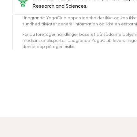
Research and Sciences.
Unagrande YogaClub appen indeholder ikke og kan ikke
sundhed tilsigter generel information og ikke en erstatn
Før du foretager handlinger baseret på sådanne oplysnin
medicinske eksperter. Unagrande YogaClub leverer ingen 
denne app på egen risiko.