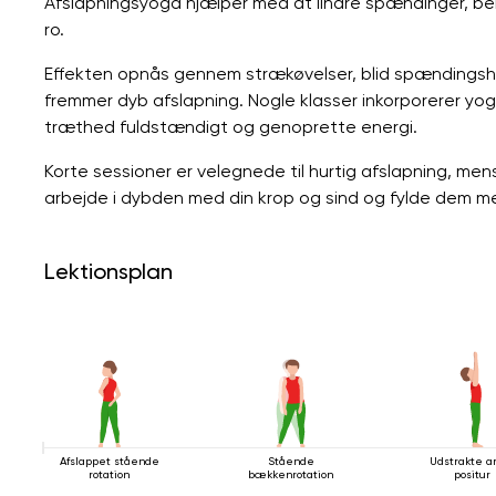
Afslapningsyoga hjælper med at lindre spændinger, ber
ro.
Effekten opnås gennem strækøvelser, blid spændingsh
fremmer dyb afslapning. Nogle klasser inkorporerer yoga
træthed fuldstændigt og genoprette energi.
Korte sessioner er velegnede til hurtig afslapning, men
arbejde i dybden med din krop og sind og fylde dem m
Lektionsplan
Afslappet stående
Stående
Udstrakte 
rotation
bækkenrotation
positur