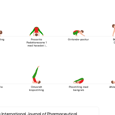
ling
Prasarita
Girlande-positur
B
Padottanasana 1
med hovedet i
gulvet
lle
Omvendt
Plovstilling med
Afsl
kropsstilling
bengreb
a International Journal of Pharmaceutical