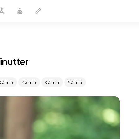
inutter
Lempelse
25 min
30 min
45 min
60 min
90 min
sjælens flugt
01:44
indre fred
01:27