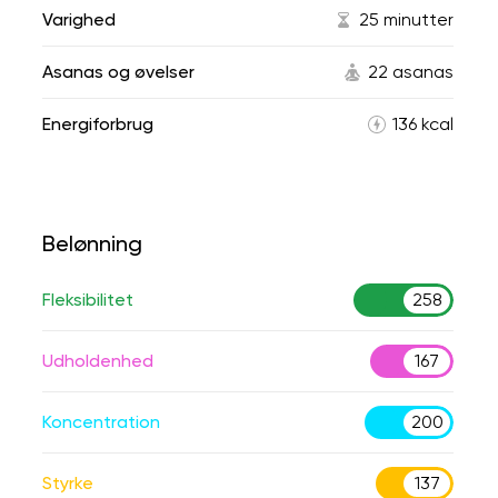
Varighed
25 minutter
Asanas og øvelser
22 asanas
Energiforbrug
136 kcal
Belønning
Fleksibilitet
258
Udholdenhed
167
Koncentration
200
Styrke
137