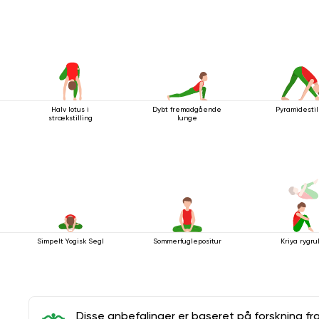
Halv lotus i
Dybt fremadgående
Pyramidestil
strækstilling
lunge
Simpelt Yogisk Segl
Sommerfuglepositur
Kriya rygru
Disse anbefalinger er baseret på forskning fr