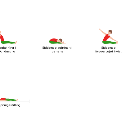
agbøjning i
Siddende bøjning til
Siddende
Dandasana
benene
foroverbøjet twist
apningsstilling