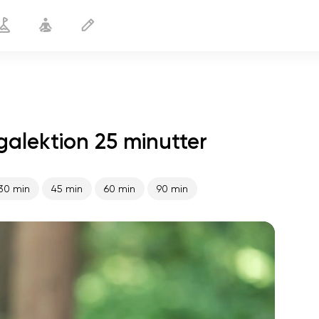
galektion 25 minutter
Yoga for fodboldspillere
25 min
30 min
45 min
60 min
90 min
sjælens flugt
01:44
indre fred
01:27