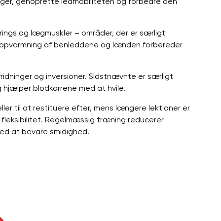
nger, genoprette ledmobiliteten og forbedre den
rings og lægmuskler – områder, der er særligt
lid opvarmning af benleddene og lænden forbereder
idninger og inversioner. Sidstnævnte er særligt
g hjælper blodkarrene med at hvile.
ler til at restituere efter, mens længere lektioner er
fleksibilitet. Regelmæssig træning reducerer
med at bevare smidighed.