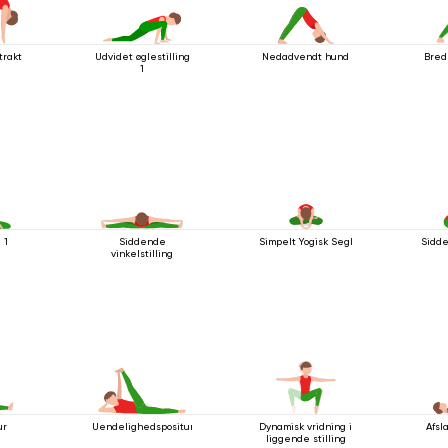
trakt
Udvidet øglestilling
Nedadvendt hund
Bred
1
 1
Siddende
Simpelt Yogisk Segl
Sidde
vinkelstilling
ur
Uendelighedspositur
Dynamisk vridning i
Afsl
liggende stilling