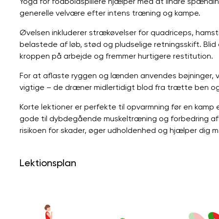
Yoga for fodboldspillere hjælper med at lindre spændi
generelle velvære efter intens træning og kampe.
Øvelsen inkluderer strækøvelser for quadriceps, hamst
belastede af løb, stød og pludselige retningsskift. B
kroppen på arbejde og fremmer hurtigere restitution.
For at aflaste ryggen og lænden anvendes bøjninger, vr
vigtige – de dræner midlertidigt blod fra trætte ben o
Korte lektioner er perfekte til opvarmning før en kamp el
gode til dybdegående muskeltræning og forbedring af 
risikoen for skader, øger udholdenhed og hjælper dig 
Lektionsplan