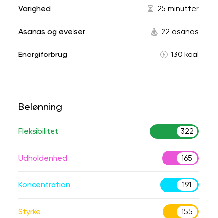
Varighed
25 minutter
Asanas og øvelser
22 asanas
Energiforbrug
130 kcal
Belønning
Fleksibilitet
322
Udholdenhed
165
Koncentration
191
Styrke
155