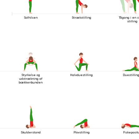
Solhilsen
Strækstilling
Tågang i en s
stilling
Styrkelse og
Halvduestilling
Duestilling
udstrækning af
bækkenbunden
Skulderstand
Plovstilling
Fiskeposit