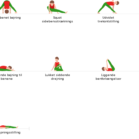
benet bøjning
Squat
Udvidet
sidebensstrækningsstilling
trekantstilling
nde bøjning til
Lukket siddende
Liggende
benene
drejning
benforlængelser
apningsstilling