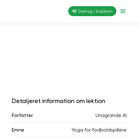
Deltag i klubben
Detaljeret information om lektion
Forfatter
Unagrande AI
Emne
Yoga for fodboldspillere