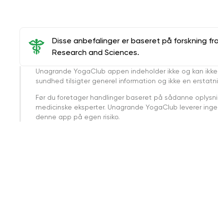
Disse anbefalinger er baseret på forskning fr
Research and Sciences.
Unagrande YogaClub appen indeholder ikke og kan ikke
sundhed tilsigter generel information og ikke en erstatn
Før du foretager handlinger baseret på sådanne oplysnin
medicinske eksperter. Unagrande YogaClub leverer ingen 
denne app på egen risiko.