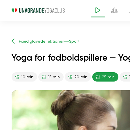
Færdiglavede lektioner
Sport
Yoga for fodboldspillere — Yo
10 min
15 min
20 min
25 min