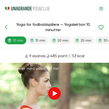
Yoga for fodboldspillere — Yogalektion 10
Færdiglavede lektioner
Sport
minutter
10 min
15 min
20 min
25 min
30 
9 asanas
485 point
53 kcal
Praktiserer med video ·
10 min