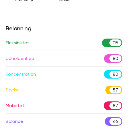
Belønning
Fleksibilitet
115
Udholdenhed
80
Koncentration
80
Styrke
57
Mobilitet
87
Balance
66