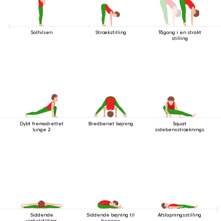
Solhilsen
Strækstilling
Tågang i en strakt
stilling
Dybt fremadrettet
Bredbenet bøjning
Squat
lunge 2
sidebensstrækningsstilling
Siddende
Siddende bøjning til
Afslapningsstilling
vinkelstilling
benene