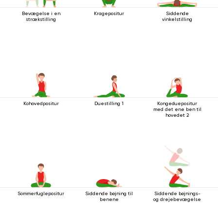
Bevægelse i en
Kragepositur
Siddende
strækstilling
vinkelstilling
Kohovedpositur
Duestilling 1
Kongeduepositur
med det ene ben til
hovedet 2
Sommerfuglepositur
Siddende bøjning til
Siddende bøjnings-
benene
og drejebevægelse