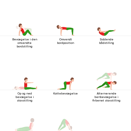
Bevægelse i den
Omvendt
Siddende
omvendte
bordposition
bådstilling
bordstilling
Op og ned
Kattebevægelse
Alternerende
bevægelse i
benbevægelse i
stavstilling
firbenet stavstilling