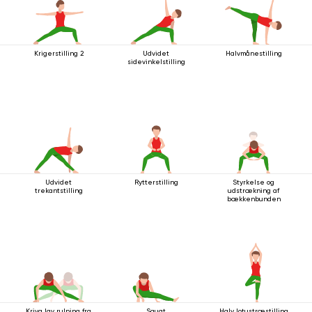
Krigerstilling 2
Udvidet
Halvmånestilling
sidevinkelstilling
Udvidet
Rytterstilling
Styrkelse og
trekantstilling
udstrækning af
bækkenbunden
Kriya lav rulning fra
Squat
Halv lotustræstilling