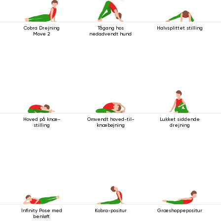
Cobra Drejning
Tågang hos
Halvsplittet stilling
Move 2
nedadvendt hund
Hoved på knæ-
Omvendt hoved-til-
Lukket siddende
stilling
knæbøjning
drejning
Infinity Pose med
Kobra-positur
Græshoppepositur
benløft