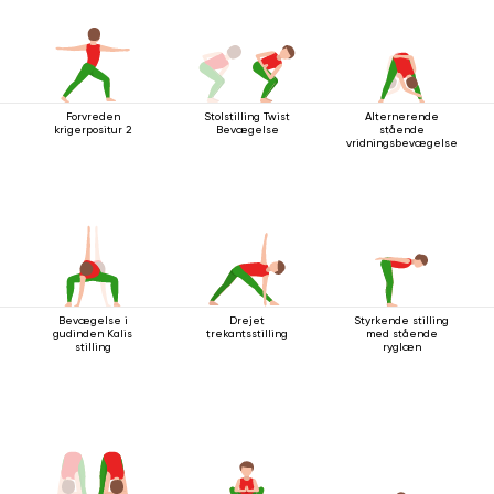
Forvreden
Stolstilling Twist
Alternerende
krigerpositur 2
Bevægelse
stående
vridningsbevægelse
Bevægelse i
Drejet
Styrkende stilling
gudinden Kalis
trekantsstilling
med stående
stilling
ryglæn