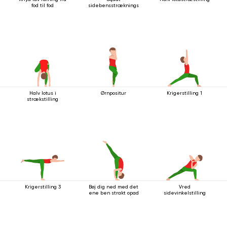
fod til fod
sidebensstrækningsstilling
Halv lotus i
Ørnpositur
Krigerstilling 1
strækstilling
Krigerstilling 3
Bøj dig ned med det
Vred
ene ben strakt opad
sidevinkelstilling