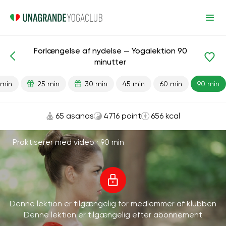
Forlængelse af nydelse — Yogalektion 90
Færdiglavede lektioner
Køn
Energi
minutter
 min
25 min
30 min
45 min
60 min
90 min
65 asanas
4716 point
656 kcal
Praktiserer med video ·
90 min
Denne lektion er tilgængelig for medlemmer af klubben
Denne lektion er tilgængelig efter abonnement