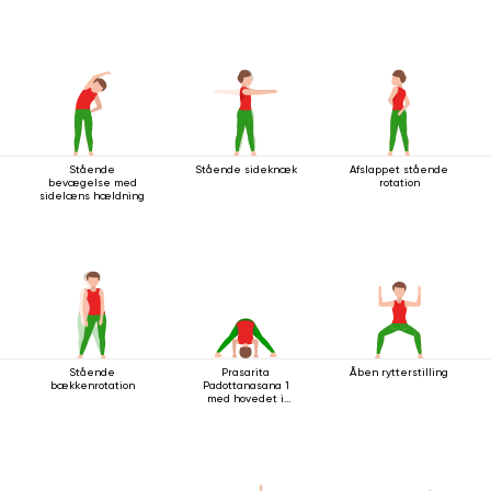
Stående
Stående sideknæk
Afslappet stående
bevægelse med
rotation
sidelæns hældning
Stående
Prasarita
Åben rytterstilling
bækkenrotation
Padottanasana 1
med hovedet i
gulvet