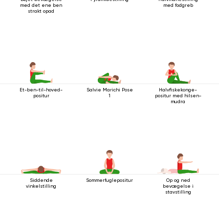
med det ene ben
med fodgreb
strakt opad
Et-ben-til-hoved-
Salvie Marichi Pose
Halvfiskekonge-
positur
1
positur med hilsen-
mudra
Siddende
Sommerfuglepositur
Op og ned
vinkelstilling
bevægelse i
stavstilling