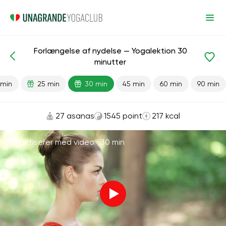
Forlængelse af nydelse — Yogalektion 30
Færdiglavede lektioner
Køn
Energi
minutter
 min
25 min
30 min
45 min
60 min
90 min
27 asanas
1545 point
217 kcal
Praktiserer med video ·
30 min