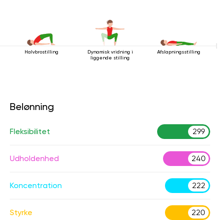
Halvbrostilling
Dynamisk vridning i
Afslapningsstilling
liggende stilling
Belønning
Fleksibilitet
299
Udholdenhed
240
Koncentration
222
Styrke
220