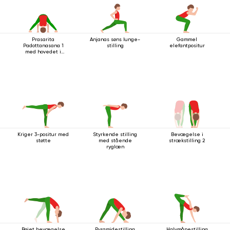
Prasarita
Anjanas søns lunge-
Gammel
Padottanasana 1
stilling
elefantpositur
med hovedet i
gulvet
Kriger 3-positur med
Styrkende stilling
Bevægelse i
støtte
med stående
strækstilling 2
ryglæn
Bøjet bevægelse
Pyramidestilling
Halvmånestilling