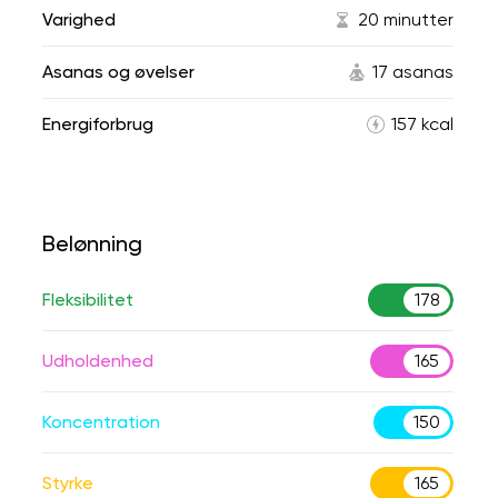
Varighed
20 minutter
Asanas og øvelser
17 asanas
Energiforbrug
157 kcal
Belønning
Fleksibilitet
178
Udholdenhed
165
Koncentration
150
Styrke
165