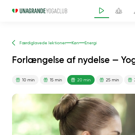
Færdiglavede lektioner
Køn
Energi
Forlængelse af nydelse — Yog
10 min
15 min
20 min
25 min