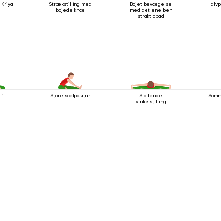
 Kriya
Strækstilling med
Bøjet bevægelse
Halvp
bøjede knæ
med det ene ben
strakt opad
 1
Store sælpositur
Siddende
Somm
vinkelstilling