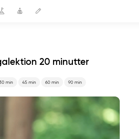
alektion 20 minutter
Forlængelse af nydelse
20 min
30 min
45 min
60 min
90 min
sjælens flugt
01:44
indre fred
01:27