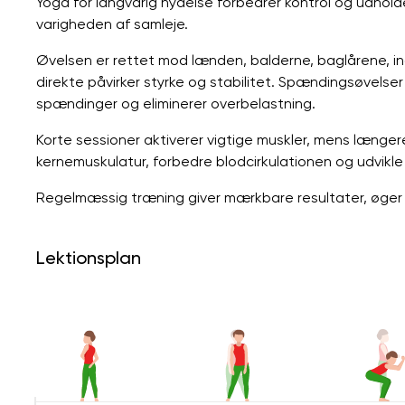
Yoga for langvarig nydelse forbedrer kontrol og udhol
varigheden af ​​samleje.
Øvelsen er rettet mod lænden, balderne, baglårene, i
direkte påvirker styrke og stabilitet. Spændingsøvelser
spændinger og eliminerer overbelastning.
Korte sessioner aktiverer vigtige muskler, mens længer
kernemuskulatur, forbedre blodcirkulationen og udvikle 
Regelmæssig træning giver mærkbare resultater, øger fø
Lektionsplan