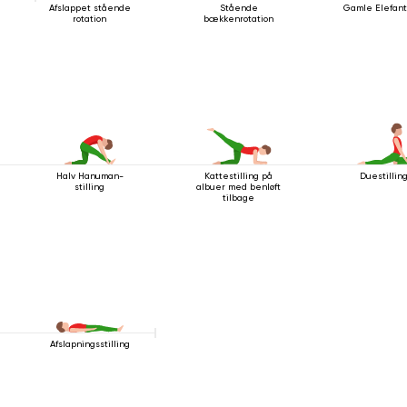
Afslappet stående
Stående
Gamle Elefant
rotation
bækkenrotation
Halv Hanuman-
Kattestilling på
Duestilling
stilling
albuer med benløft
tilbage
Afslapningsstilling