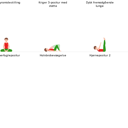
yramidestilling
Kriger 3-positur med
Dybt fremadgående
støtte
lunge
erfuglepositur
Halvbrobevægelse
Hjørnepositur 2