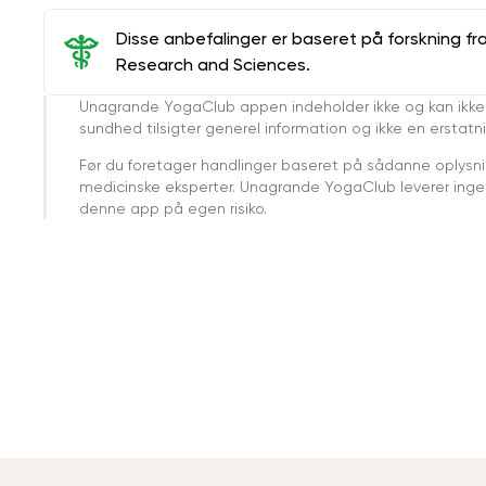
Disse anbefalinger er baseret på forskning fr
Research and Sciences.
Unagrande YogaClub appen indeholder ikke og kan ikke
sundhed tilsigter generel information og ikke en erstatn
Før du foretager handlinger baseret på sådanne oplysnin
medicinske eksperter. Unagrande YogaClub leverer ingen 
denne app på egen risiko.