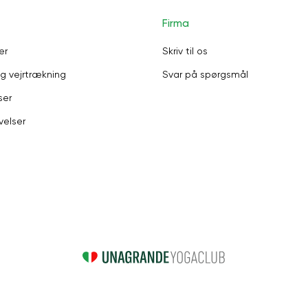
Firma
er
Skriv til os
g vejrtrækning
Svar på spørgsmål
ser
velser