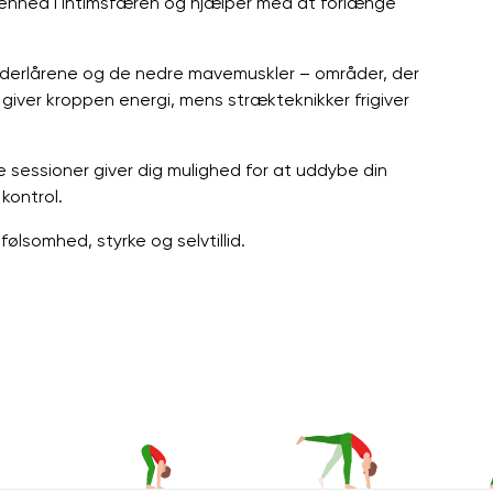
denhed i intimsfæren og hjælper med at forlænge
nderlårene og de nedre mavemuskler – områder, der
 giver kroppen energi, mens strækteknikker frigiver
e sessioner giver dig mulighed for at uddybe din
kontrol.
lsomhed, styrke og selvtillid.