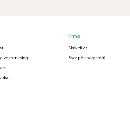
Firma
er
Skriv til os
g vejrtrækning
Svar på spørgsmål
ser
velser