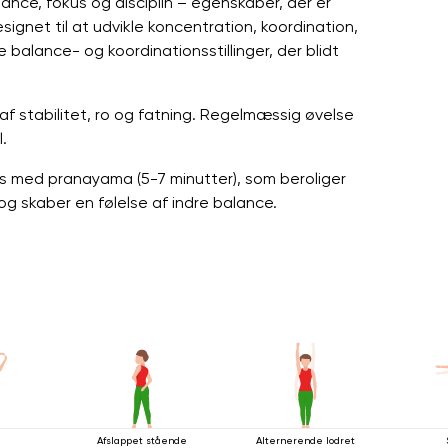
ce, fokus og disciplin – egenskaber, der er
ignet til at udvikle koncentration, koordination,
 balance- og koordinationsstillinger, der blidt
af stabilitet, ro og fatning. Regelmæssig øvelse
.
es med pranayama (5-7 minutter), som beroliger
g skaber en følelse af indre balance.
Afslappet stående
Alternerende lodret