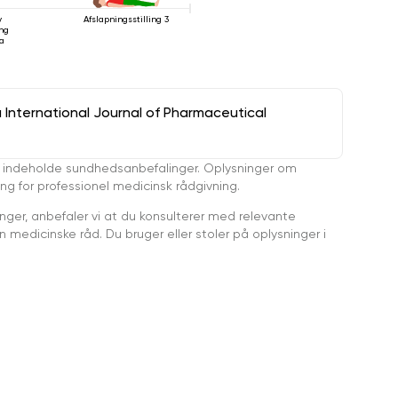
v
Afslapningsstilling 3
ng
a
a International Journal of Pharmaceutical
 indeholde sundhedsanbefalinger. Oplysninger om
ing for professionel medicinsk rådgivning.
ger, anbefaler vi at du konsulterer med relevante
medicinske råd. Du bruger eller stoler på oplysninger i