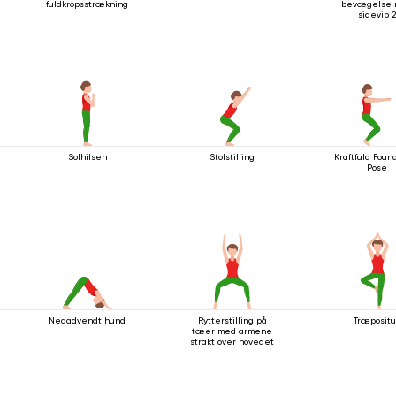
fuldkropsstrækning
bevægelse
sidevip 2
Solhilsen
Stolstilling
Kraftfuld Foun
Pose
Nedadvendt hund
Rytterstilling på
Træpositu
tæer med armene
strakt over hovedet