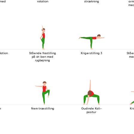
 med
rotation
strækning
arm
med
stå
dation
Stående frøstilling
Krigerstilling 3
Ståe
på ét ben med
me
rygbøjning
r
Nem træstilling
Gudinde Kali-
Kri
positur