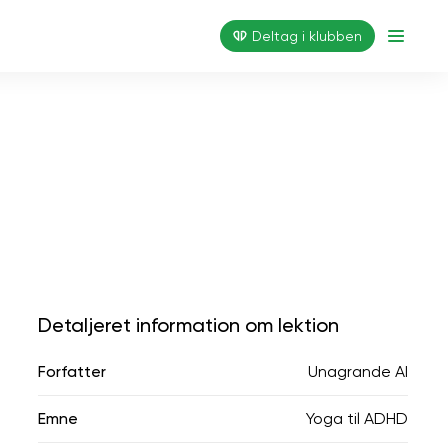
Deltag i klubben
Detaljeret information om lektion
Forfatter
Unagrande AI
Emne
Yoga til ADHD