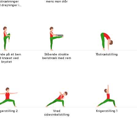
strækninger
mens man står
 drejninger i
ende stilling
nde på ét ben
Stående strakte
Tåstrækstilling
d knæet ved
benstræk med rem
brystet
gerstilling 2
Vred
Krigerstilling 1
sidevinkelstilling