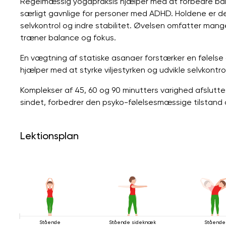
Regelmæssig yogapraksis hjælper med at forbedre balan
særligt gavnlige for personer med ADHD. Holdene er des
selvkontrol og indre stabilitet. Øvelsen omfatter mange
træner balance og fokus.
En vægtning af statiske asanaer forstærker en følelse 
hjælper med at styrke viljestyrken og udvikle selvkontrol
Komplekser af 45, 60 og 90 minutters varighed afslutt
sindet, forbedrer den psyko-følelsesmæssige tilstand o
Lektionsplan
Stående
Stående sideknæk
Stående