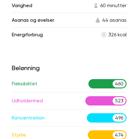
Varighed
60 minutter
Asanas og øvelser
44 asanas
Energiforbrug
326 kcal
Belønning
Fleksibilitet
460
Udholdenhed
523
Koncentration
496
Styrke
474