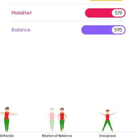
Mobilitet
519
Balance
595
Skiftende
Rotation af fødderne
Energivask