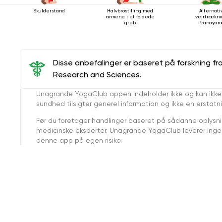
Skulderstand
Halvbrostilling med
Alternati
armene i et foldede
vejrtrækni
greb
Pranayam
Disse anbefalinger er baseret på forskning fr
Research and Sciences.
Unagrande YogaClub appen indeholder ikke og kan ikke
sundhed tilsigter generel information og ikke en erstatn
Før du foretager handlinger baseret på sådanne oplysnin
medicinske eksperter. Unagrande YogaClub leverer ingen 
denne app på egen risiko.