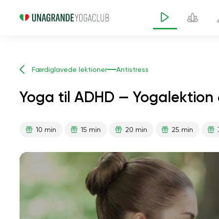
Færdiglavede lektioner
Antistress
Yoga til ADHD — Yogalektion 
10 min
15 min
20 min
25 min