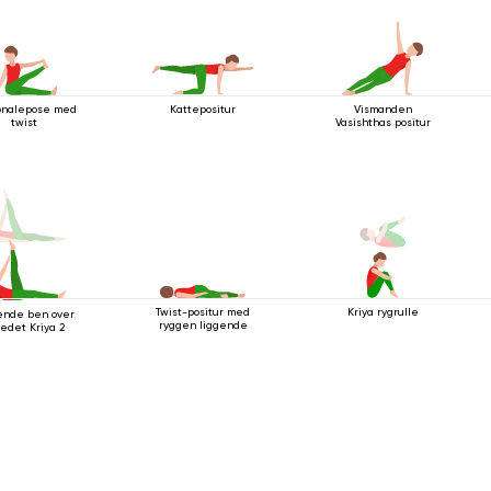
onalepose med
Kattepositur
Vismanden
twist
Vasishthas positur
Twist-positur med
Kriya rygrulle
ende ben over
ryggen liggende
edet Kriya 2