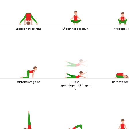
Bredbenet bøjning
Åben harepositur
Krageposit
Kattebevægelse
Halv
Barnets pos
græshoppestillingsbevægelse
2