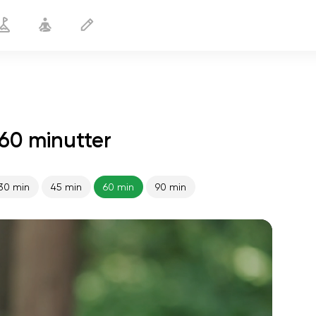
60 minutter
30 min
45 min
60 min
90 min
sjælens flugt
01:44
indre fred
01:27