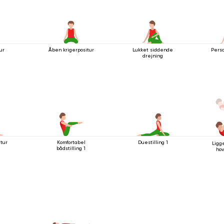
ur
Åben krigerpositur
Lukket siddende
Pers
drejning
itur
Komfortabel
Duestilling 1
Ligg
bådstilling 1
hov