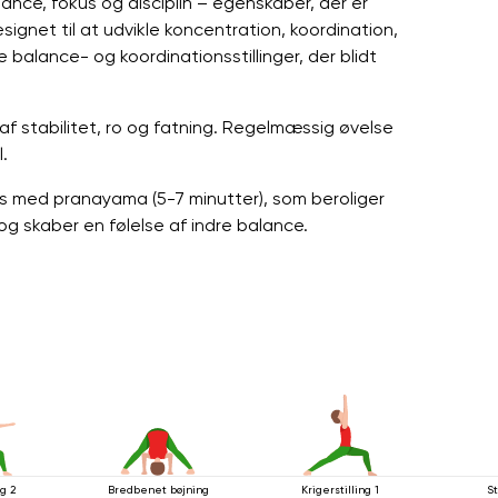
ce, fokus og disciplin – egenskaber, der er
ignet til at udvikle koncentration, koordination,
 balance- og koordinationsstillinger, der blidt
af stabilitet, ro og fatning. Regelmæssig øvelse
.
es med pranayama (5-7 minutter), som beroliger
g skaber en følelse af indre balance.
ng 2
Bredbenet bøjning
Krigerstilling 1
St