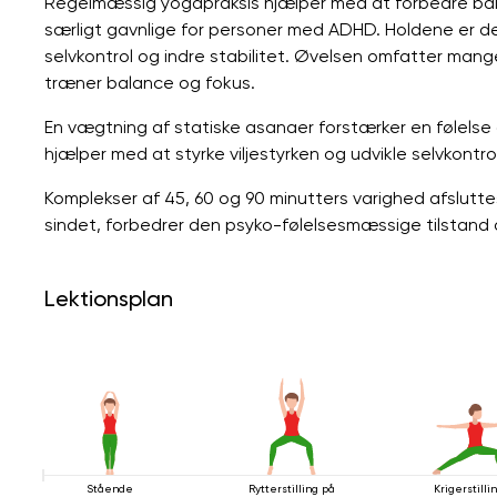
Regelmæssig yogapraksis hjælper med at forbedre balan
særligt gavnlige for personer med ADHD. Holdene er des
selvkontrol og indre stabilitet. Øvelsen omfatter mange
træner balance og fokus.
En vægtning af statiske asanaer forstærker en følelse 
hjælper med at styrke viljestyrken og udvikle selvkontrol
Komplekser af 45, 60 og 90 minutters varighed afslutt
sindet, forbedrer den psyko-følelsesmæssige tilstand o
Lektionsplan
Stående
Rytterstilling på
Krigerstilli