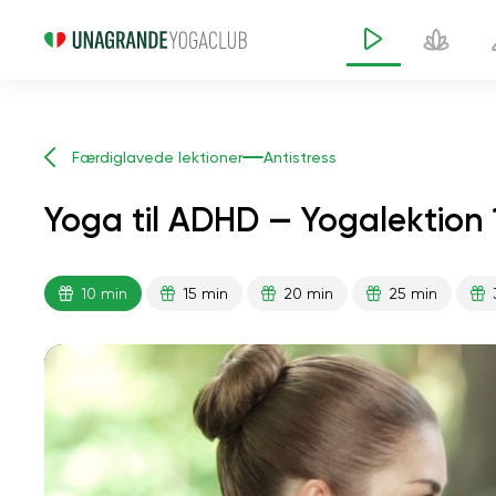
Færdiglavede lektioner
Antistress
Yoga til ADHD — Yogalektion 
10 min
15 min
20 min
25 min