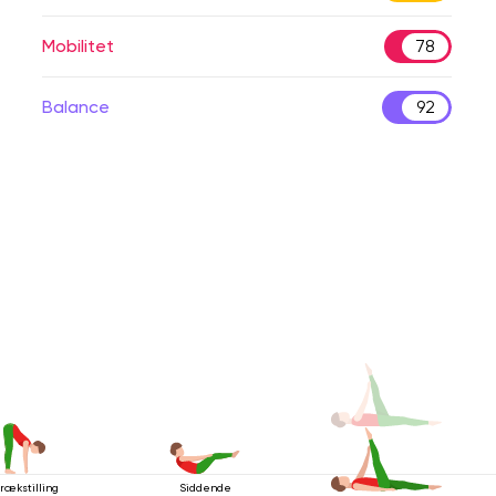
Mobilitet
78
Balance
92
rækstilling
Siddende