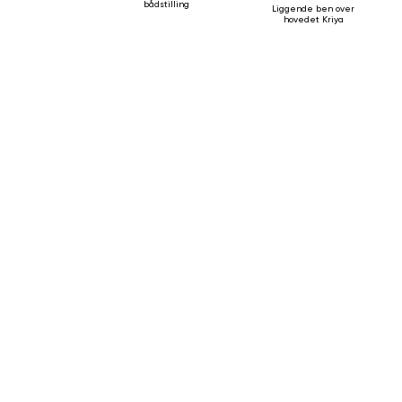
bådstilling
Liggende ben over
hovedet Kriya