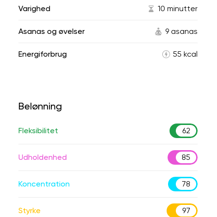
Varighed
10 minutter
Asanas og øvelser
9 asanas
Energiforbrug
55 kcal
Belønning
Fleksibilitet
62
Udholdenhed
85
Koncentration
78
Styrke
97