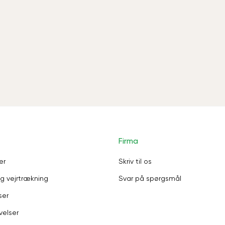
Firma
er
Skriv til os
g vejrtrækning
Svar på spørgsmål
ser
velser