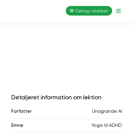
Deltag i klubben
Detaljeret information om lektion
Forfatter
Unagrande AI
Emne
Yoga til ADHD