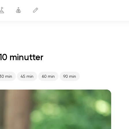
10 minutter
Yoga til ADHD
10 min
30 min
45 min
60 min
90 min
sjælens flugt
01:44
indre fred
01:27