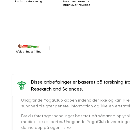
fuldkropsstrækning
tæer med armene
strakt over hovedet
Afslapningsstilling
Disse anbefalinger er baseret på forskning fr
Research and Sciences.
Unagrande YogaClub appen indeholder ikke og kan ikke
sundhed tilsigter generel information og ikke en erstatn
Før du foretager handlinger baseret på sådanne oplysnin
medicinske eksperter. Unagrande YogaClub leverer ingen 
denne app på egen risiko.