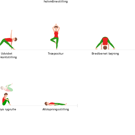
halvmånestilling
Udvidet
Træpositur
Bredbenet bøjning
ekantstilling
iya rygrulle
Afslapningsstilling