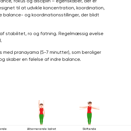
ce, fokus og disciplin – egenskaber, der er
ignet til at udvikle koncentration, koordination,
 balance- og koordinationsstillinger, der blidt
af stabilitet, ro og fatning. Regelmæssig øvelse
.
es med pranayama (5-7 minutter), som beroliger
g skaber en følelse af indre balance.
ående
Alternerende lodret
Skiftende