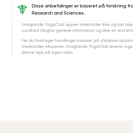
Disse anbefalinger er baseret på forskning fr
Research and Sciences.
Unagrande YogaClub appen indeholder ikke og kan ikke
sundhed tilsigter generel information og ikke en erstatn
Før du foretager handlinger baseret på sådanne oplysnin
medicinske eksperter. Unagrande YogaClub leverer ingen 
denne app på egen risiko.