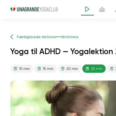
Færdiglavede lektioner
Antistress
Yoga til ADHD — Yogalektion 
10 min
15 min
20 min
25 min