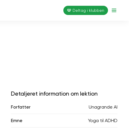
Deltag i klubben
Detaljeret information om lektion
Forfatter
Unagrande AI
Emne
Yoga til ADHD