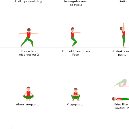
fuldkropsstrækning
bevægelse med
rotation
sidevip 2
Forvreden
Kraftfuld Foundation
Udstrakte 
krigerpositur 2
Pose
positur
Åben harepositur
Kragepositur
Kriya Plow
Sovestilli