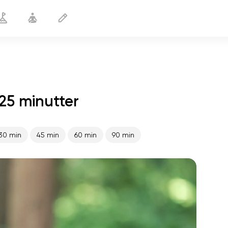
25 minutter
Yoga til ADHD
25 min
30 min
45 min
60 min
90 min
sjælens flugt
01:44
indre fred
01:27