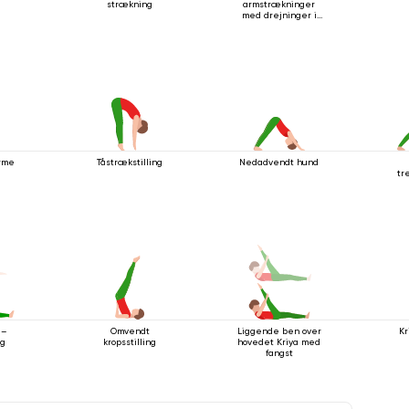
strækning
armstrækninger
med drejninger i
stående stilling
arme
Tåstrækstilling
Nedadvendt hund
tr
Omvendt
Liggende ben over
Kr
 –
kropsstilling
hovedet Kriya med
ng
fangst