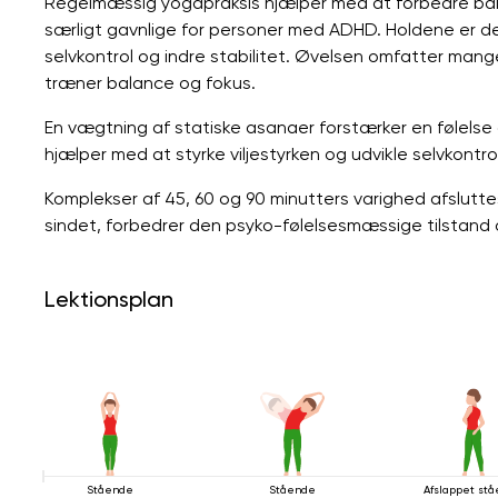
Regelmæssig yogapraksis hjælper med at forbedre balan
særligt gavnlige for personer med ADHD. Holdene er des
selvkontrol og indre stabilitet. Øvelsen omfatter mange
træner balance og fokus.
En vægtning af statiske asanaer forstærker en følelse 
hjælper med at styrke viljestyrken og udvikle selvkontrol
Komplekser af 45, 60 og 90 minutters varighed afslutt
sindet, forbedrer den psyko-følelsesmæssige tilstand o
Lektionsplan
Stående
Stående
Afslappet st