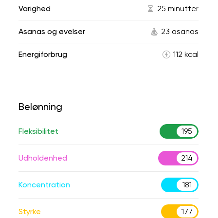
Varighed
25 minutter
Asanas og øvelser
23 asanas
Energiforbrug
112 kcal
Belønning
Fleksibilitet
195
Udholdenhed
214
Koncentration
181
Styrke
177