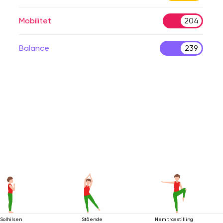
Mobilitet
204
Balance
239
Solhilsen
Stående
Nem træstilling