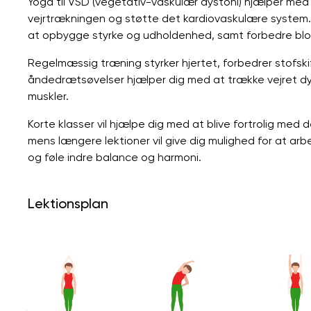
Yoga til VSD (vegetativ-vaskulær dystoni) hjælper med
vejrtrækningen og støtte det kardiovaskulære system. D
at opbygge styrke og udholdenhed, samt forbedre blod
Regelmæssig træning styrker hjertet, forbedrer stofskif
åndedrætsøvelser hjælper dig med at trække vejret dy
muskler.
Korte klasser vil hjælpe dig med at blive fortrolig med 
mens længere lektioner vil give dig mulighed for at ar
og føle indre balance og harmoni.
Lektionsplan