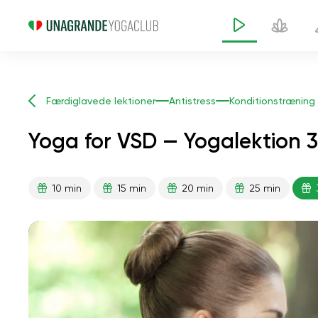
Færdiglavede lektioner
Antistress
Konditionstræning
Yoga for VSD — Yogalektion 3
10 min
15 min
20 min
25 min