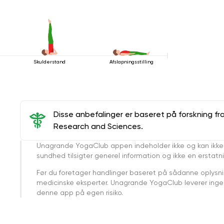
Skulderstand
Afslapningsstilling
Disse anbefalinger er baseret på forskning fr
Research and Sciences.
Unagrande YogaClub appen indeholder ikke og kan ikke
sundhed tilsigter generel information og ikke en erstatn
Før du foretager handlinger baseret på sådanne oplysnin
medicinske eksperter. Unagrande YogaClub leverer ingen 
denne app på egen risiko.