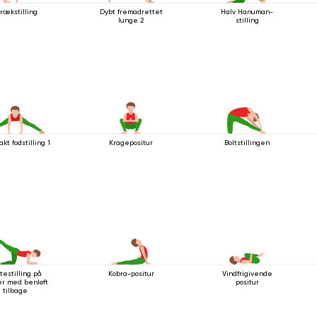
rækstilling
Dybt fremadrettet
Halv Hanuman-
lunge 2
stilling
kt fodstilling 1
Kragepositur
Boltstillingen
testilling på
Kobra-positur
Vindfrigivende
er med benløft
positur
tilbage