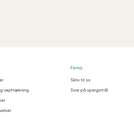
Firma
er
Skriv til os
g vejrtrækning
Svar på spørgsmål
ser
velser