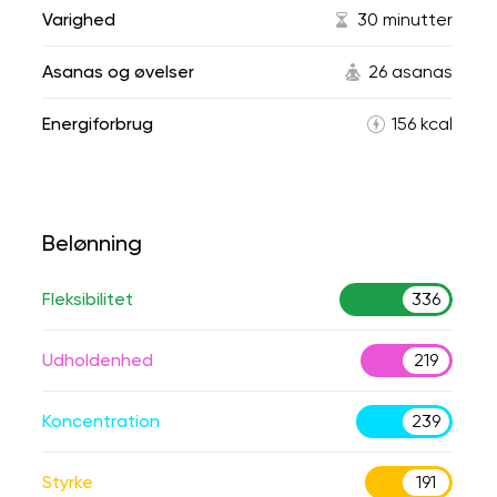
Varighed
30 minutter
Asanas og øvelser
26 asanas
Energiforbrug
156 kcal
Belønning
Fleksibilitet
336
Udholdenhed
219
Koncentration
239
Styrke
191