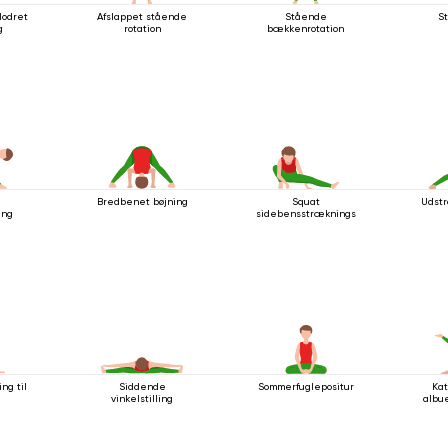
lodret
Afslappet stående
Stående
St
g
rotation
bækkenrotation
Bredbenet bøjning
Squat
Udstra
ing
sidebensstrækningsstilling
ng til
Siddende
Sommerfuglepositur
Kat
vinkelstilling
albu