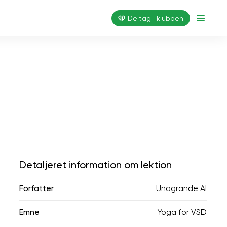
Deltag i klubben
Detaljeret information om lektion
Forfatter
Unagrande AI
Emne
Yoga for VSD