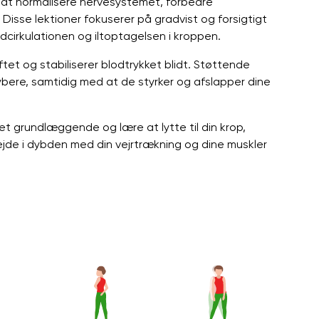
 at normalisere nervesystemet, forbedre
isse lektioner fokuserer på gradvist og forsigtigt
cirkulationen og iltoptagelsen i kroppen.
tet og stabiliserer blodtrykket blidt. Støttende
bere, samtidig med at de styrker og afslapper dine
det grundlæggende og lære at lytte til din krop,
bejde i dybden med din vejrtrækning og dine muskler