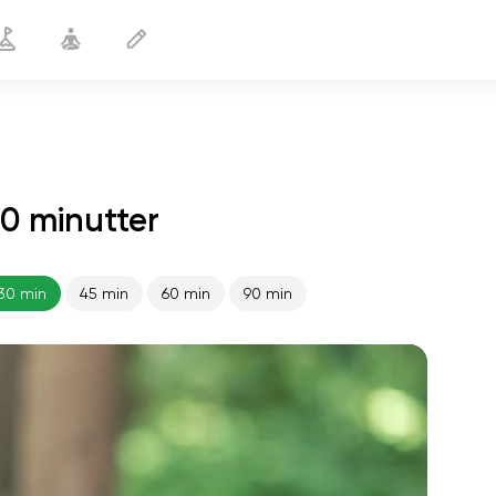
0 minutter
Yoga for VSD
30 min
30 min
45 min
60 min
90 min
sjælens flugt
01:44
indre fred
01:27