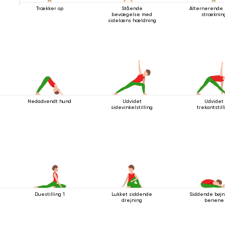
Trækker op
Stående
Alternerende 
bevægelse med
stræknin
sidelæns hældning
Nedadvendt hund
Udvidet
Udvidet
sidevinkelstilling
trekantstill
Duestilling 1
Lukket siddende
Siddende bøjni
drejning
benene