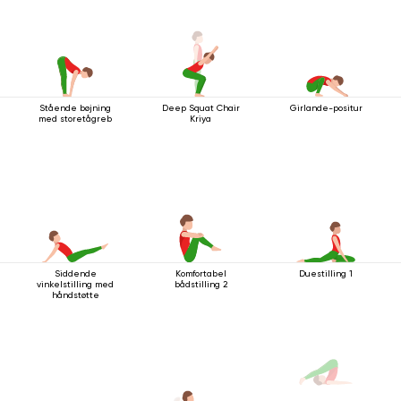
Stående bøjning
Deep Squat Chair
Girlande-positur
med storetågreb
Kriya
Siddende
Komfortabel
Duestilling 1
vinkelstilling med
bådstilling 2
håndstøtte