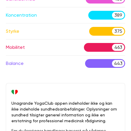
Koncentration
389
Styrke
375
Mobilitet
463
Balance
443
Unagrande YogaClub appen indeholder ikke og kan
ikke indeholde sundhedsanbefalinger. Oplysninger om
sundhed tilsigter generel information og ikke en
erstatning for professionel medicinsk rådgivning.
Før du foretager handlinger baseret på sådanne