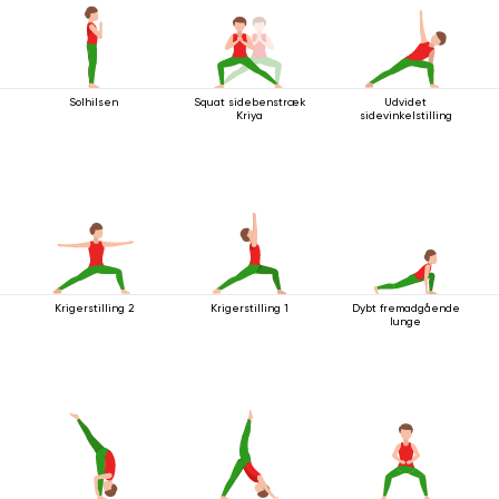
Solhilsen
Squat sidebenstræk
Udvidet
Kriya
sidevinkelstilling
Krigerstilling 2
Krigerstilling 1
Dybt fremadgående
lunge