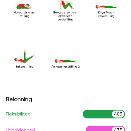
Hoved på knæ-
Bevægelse i den
Kriya Plow –
stilling
omvendte
Sovestilling
bordstilling
Saksestilling
Afslapningsstilling 2
Belønning
Fleksibilitet
483
Udholdenhed
435