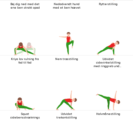
Bøj dig ned med det
Nedadvendt hund
Rytterstilling
ene ben strakt opad
med et ben hævet
Kriya lav rulning fra
Nem træstilling
Udvidet
fod til fod
sidevinkelstilling
med ringgreb under
knæet
Squat
Udvidet
Halvmånestilling
sidebensstrækningsstilling
trekantstilling