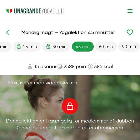
Mandlig magt — Yogalektion 45 minutter
Færdiglavede lektioner
Køn
 min
25 min
30 min
45 min
60 min
90 min
35 asanas
2588 point
385 kcal
Praktiserer med video ·
45 min
Denne lektion er tilgængelig for medlemmer af klubben
Denne lektion er tilgængelig efter abonnement