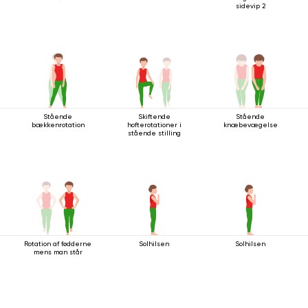
sidevip 2
Stående
Skiftende
Stående
bækkenrotation
hofterotationer i
knæbevægelse
stående stilling
Rotation af fødderne
Solhilsen
Solhilsen
mens man står