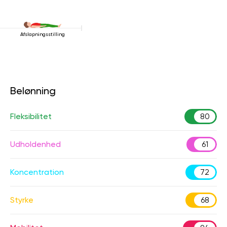
Afslapningsstilling
Belønning
Fleksibilitet
80
Udholdenhed
61
Koncentration
72
Styrke
68