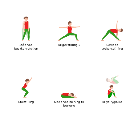
Stående
Krigerstilling 2
Udvidet
bækkenrotation
trekantstilling
Stolstilling
Siddende bøjning til
Kriya rygrulle
benene