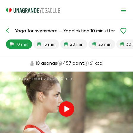
Yoga for svømmere — Yogalektion 10 minutter
Færdiglavede lektioner
Sport
10 min
15 min
20 min
25 min
30 
10 asanas
457 point
61 kcal
Praktiserer med video ·
10 min