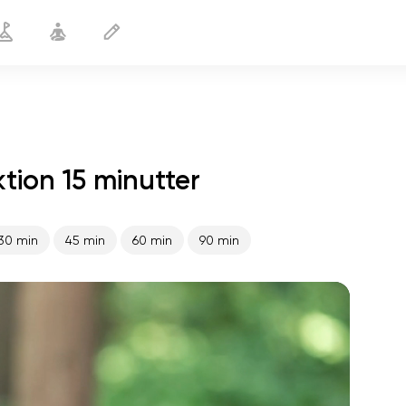
tion 15 minutter
Yoga for svømmere
15 min
30 min
45 min
60 min
90 min
sjælens flugt
01:44
indre fred
01:27