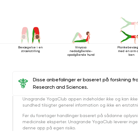
Bevægelse i en
Vinyasa
Plankebevæg
strækstilling
nedadgående-
med én arm o
opadgående hund
ben
Disse anbefalinger er baseret på forskning fr
Research and Sciences.
Unagrande YogaClub appen indeholder ikke og kan ikke
sundhed tilsigter generel information og ikke en erstatn
Før du foretager handlinger baseret på sådanne oplysnin
medicinske eksperter. Unagrande YogaClub leverer ingen 
denne app på egen risiko.