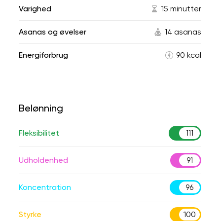
Varighed
15 minutter
Asanas og øvelser
14 asanas
Energiforbrug
90 kcal
Belønning
Fleksibilitet
111
Udholdenhed
91
Koncentration
96
Styrke
100