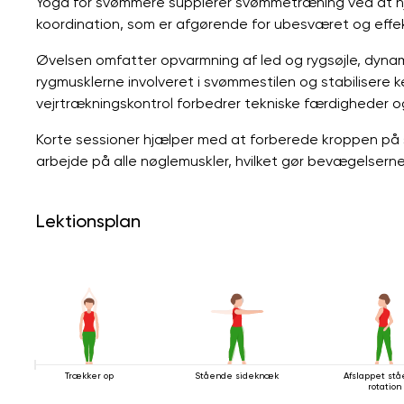
Yoga for svømmere supplerer svømmetræning ved at hjæl
koordination, som er afgørende for ubesværet og effe
Øvelsen omfatter opvarmning af led og rygsøjle, dynam
rygmusklerne involveret i svømmestilen og stabilisere 
vejrtrækningskontrol forbedrer tekniske færdigheder 
Korte sessioner hjælper med at forberede kroppen på
arbejde på alle nøglemuskler, hvilket gør bevægelserne 
Lektionsplan
Trækker op
Stående sideknæk
Afslappet st
rotation