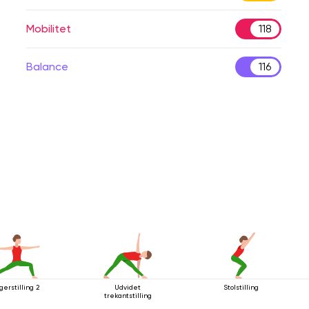
Mobilitet
118
Balance
116
gerstilling 2
Udvidet
Stolstilling
trekantstilling