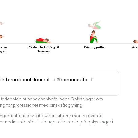
else
Siddende bøjning til
Kriya rygrulle
Afsl
g ét
benene
a International Journal of Pharmaceutical
 indeholde sundhedsanbefalinger. Oplysninger om
ing for professionel medicinsk rådgivning.
ger, anbefaler vi at du konsulterer med relevante
medicinske råd. Du bruger eller stoler på oplysninger i