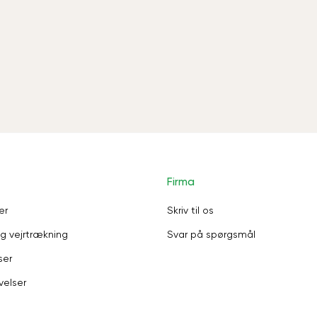
Firma
er
Skriv til os
g vejrtrækning
Svar på spørgsmål
ser
velser