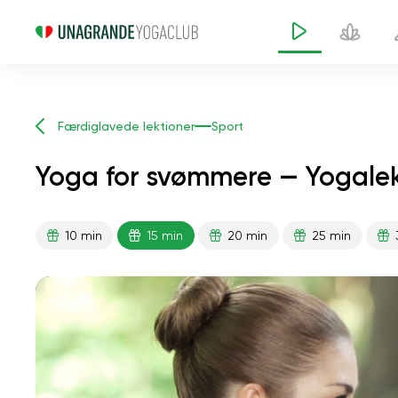
Færdiglavede lektioner
Sport
Yoga for svømmere — Yogalek
10 min
15 min
20 min
25 min