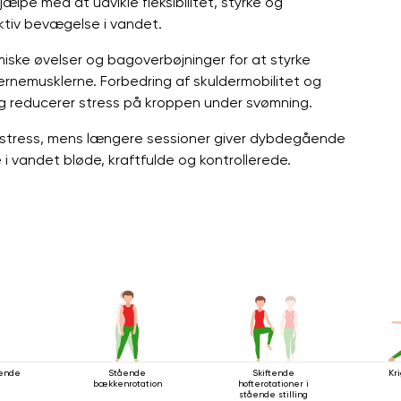
pe med at udvikle fleksibilitet, styrke og
ktiv bevægelse i vandet.
iske øvelser og bagoverbøjninger for at styrke
kernemusklerne. Forbedring af skuldermobilitet og
og reducerer stress på kroppen under svømning.
 stress, mens længere sessioner giver dybdegående
i vandet bløde, kraftfulde og kontrollerede.
ående
Stående
Skiftende
Kri
bækkenrotation
hofterotationer i
stående stilling