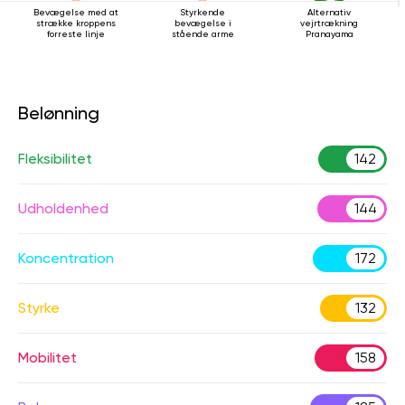
Bevægelse med at
Styrkende
Alternativ
strække kroppens
bevægelse i
vejrtrækning
forreste linje
stående arme
Pranayama
Belønning
Fleksibilitet
142
Udholdenhed
144
Koncentration
172
Styrke
132
Mobilitet
158