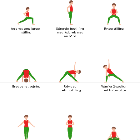
Anjanas søns lunge-
Stående frøstilling
Rytterstilling
stilling
med fodgreb med
én hånd
Bredbenet bøjning
Udvidet
Warrior 2-positur
trekantstilling
med hoftestøtte