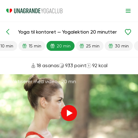
Yoga til kontoret — Yogalektion 20 minutter
Færdiglavede lektioner
Lempelse
10 min
15 min
20 min
25 min
30 min
18 asanas
933 point
92 kcal
Praktiserer med video ·
20 min