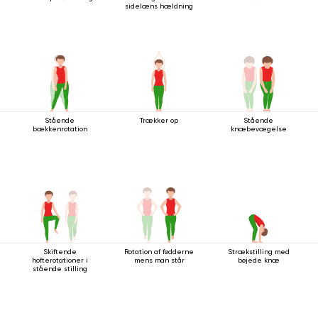
sidelæns hældning
Stående
Trækker op
Stående
bækkenrotation
knæbevægelse
Skiftende
Rotation af fødderne
Strækstilling med
hofterotationer i
mens man står
bøjede knæ
stående stilling