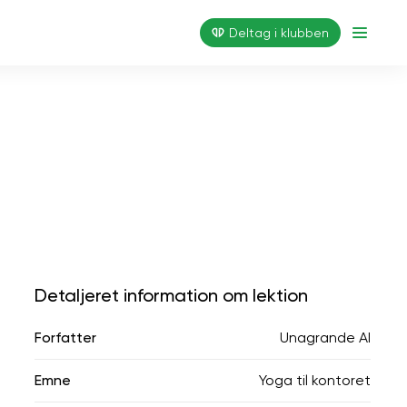
Deltag i klubben
Detaljeret information om lektion
Forfatter
Unagrande AI
Emne
Yoga til kontoret