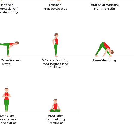
Skiftende
Stående
Rotation af fødderne
terotationer i
knæbevægelse
mens man står
ende stilling
r 3-positur med
Stående frøstilling
Pyramidestilling
støtte
med fodgreb med
én hånd
Styrkende
Alternativ
evægelse i
vejrtrækning
ående arme
Pranayama