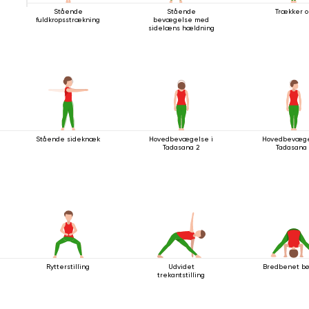
Stående
Stående
Trækker o
fuldkropsstrækning
bevægelse med
sidelæns hældning
Stående sideknæk
Hovedbevægelse i
Hovedbevæge
Tadasana 2
Tadasana 
Rytterstilling
Udvidet
Bredbenet bø
trekantstilling