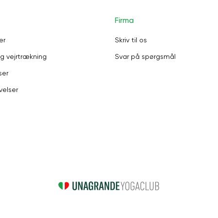
Firma
er
Skriv til os
g vejrtrækning
Svar på spørgsmål
ser
velser