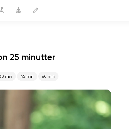
on 25 minutter
Yoga til kontoret
25 min
30 min
45 min
60 min
sjælens flugt
01:44
indre fred
01:27