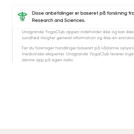
Disse anbefalinger er baseret på forskning fr
Research and Sciences.
Unagrande YogaClub appen indeholder ikke og kan ikke
sundhed tilsigter generel information og ikke en erstatn
Før du foretager handlinger baseret på sådanne oplysnin
medicinske eksperter. Unagrande YogaClub leverer ingen 
denne app på egen risiko.