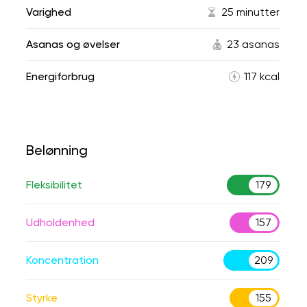
Varighed
25 minutter
Asanas og øvelser
23 asanas
Energiforbrug
117 kcal
Belønning
Fleksibilitet
179
Udholdenhed
157
Koncentration
209
Styrke
155