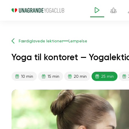
Færdiglavede lektioner
Lempelse
Yoga til kontoret — Yogalekti
10 min
15 min
20 min
25 min