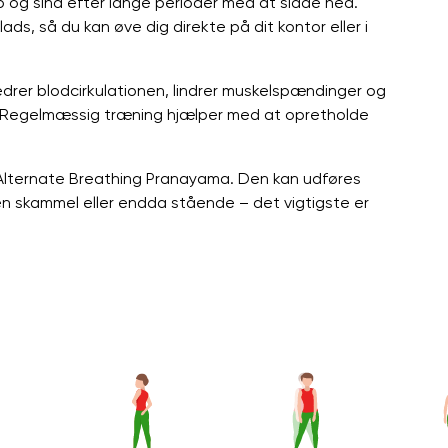
 og sind efter lange perioder med at sidde ned.
ads, så du kan øve dig direkte på dit kontor eller i
drer blodcirkulationen, lindrer muskelspændinger og
. Regelmæssig træning hjælper med at opretholde
Alternate Breathing Pranayama. Den kan udføres
en skammel eller endda stående – det vigtigste er