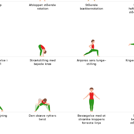
p
Afslappet stående
Stående
rotation
bækkenrotation
hof
stå
lse i
Strækstilling med
Anjanas søns lunge-
Krige
1
bøjede knæ
stilling
jning
Den skæve rytters
Bevægelse med at
twist
strække kroppens
b
forreste linje
st