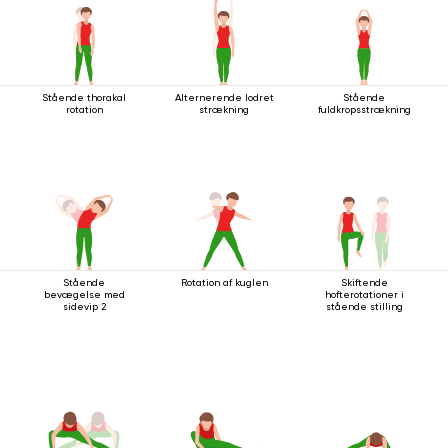
Stående thorakal
Alternerende lodret
Stående
rotation
strækning
fuldkropsstrækning
Stående
Rotation af kuglen
Skiftende
bevægelse med
hofterotationer i
sidevip 2
stående stilling