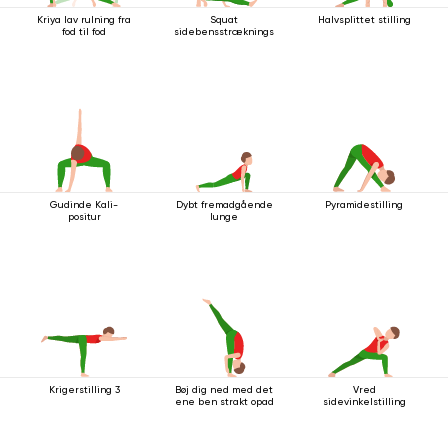
Kriya lav rulning fra
Squat
Halvsplittet stilling
fod til fod
sidebensstrækningsstilling
Gudinde Kali-
Dybt fremadgående
Pyramidestilling
positur
lunge
Krigerstilling 3
Bøj dig ned med det
Vred
ene ben strakt opad
sidevinkelstilling