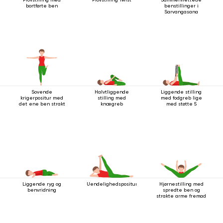
bortførte ben
benstillinger i
Sarvangasana
Sovende
Halvtliggende
Liggende stilling
krigerpositur med
stilling med
med fodgreb lige
det ene ben strakt
knægreb
med støtte 5
Liggende ryg og
Uendelighedspositur
Hjørnestilling med
benvridning
spredte ben og
strakte arme fremad