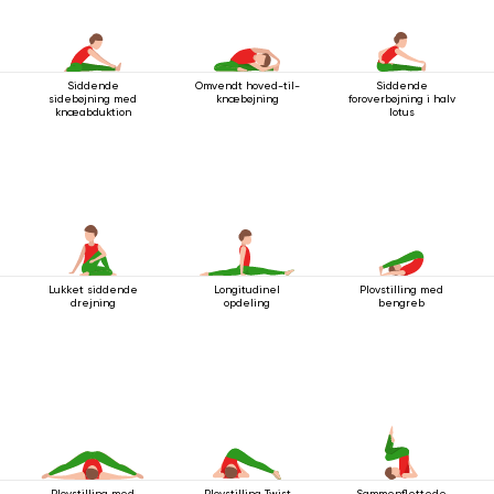
Siddende
Omvendt hoved-til-
Siddende
sidebøjning med
knæbøjning
foroverbøjning i halv
knæabduktion
lotus
Lukket siddende
Longitudinel
Plovstilling med
drejning
opdeling
bengreb
Plovstilling med
Plovstilling Twist
Sammenflettede