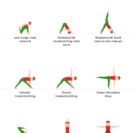
Lavt lunge med
Nedadvendt
Nedadvendt hund
sidevrid
hundestilling med
med et ben hævet
twist
Udvidet
Drejet
Snoet Halvmåne
trekantstilling
trekantsstilling
Pose