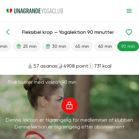
Fleksibel krop — Yogalektion 90 minutter
Færdiglavede lektioner
Fleksibilitet
 min
25 min
30 min
45 min
60 min
90 min
57 asanas
4908 point
731 kcal
Praktiserer med video ·
90 min
Denne lektion er tilgængelig for medlemmer af klubben
Denne lektion er tilgængelig efter abonnement