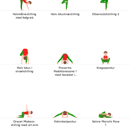
Halvmånestilling
Halv lotustræstilling
Etbensstolstilling 2
med fodgreb
Halv lotus i
Prasarita
Kragepositur
strækstilling
Padottanasana 1
med hovedet i
gulvet
Drejet Makara-
Vidvinkelpositur
Salvie Marichi Pose
stilling med én arm
1