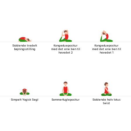
Siddende tredelt
Kongeduepositur
Kongeduepositur
bøjningsstilling
med det ene ben til
med det ene ben til
hovedet 2
hovedet 1
Simpelt Yogisk Segl
Sommerfuglepositur
Siddende halv lotus
twist