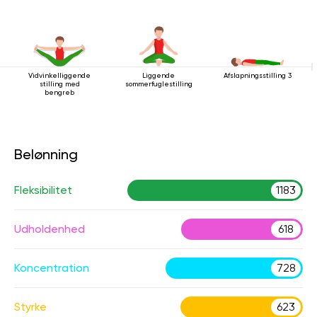
Vidvinkelliggende
Liggende
Afslapningsstilling 3
stilling med
sommerfuglestilling
bengreb
Belønning
Fleksibilitet
1183
Udholdenhed
618
Koncentration
728
Styrke
623