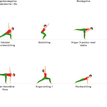
ingsbevægelse
Bevægelse
ænderne i lås
Udvidet
Stolstilling
Kriger 3-positur med
vinkelstilling
støtte
et Halvmåne
Krigerstilling 1
Plankestilling
Pose