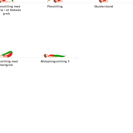
rostilling med
Plovstilling
Skulderstand
e i et foldede
greb
vstilling med
Afslapningsstilling 3
bengreb