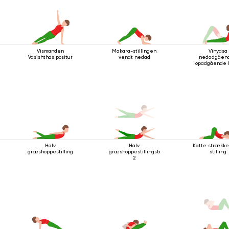
Vismanden
Makara-stillingen
Vinyasa
Vasishthas positur
vendt nedad
nedadgåen
opadgående 
Halv
Halv
Katte strækker
græshoppestilling
græshoppestillingsbevægelse
stilling
2