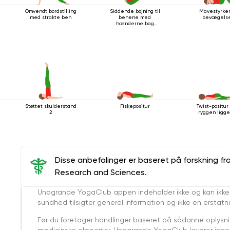
Omvendt bordstilling
Siddende bøjning til
Mavestyrke
med strakte ben
benene med
bevægelse
hænderne bag
ryggen
Støttet skulderstand
Fiskepositur
Twist-positu
2
ryggen ligg
Disse anbefalinger er baseret på forskning fr
Research and Sciences.
Unagrande YogaClub appen indeholder ikke og kan ikke
sundhed tilsigter generel information og ikke en erstatn
Før du foretager handlinger baseret på sådanne oplysnin
medicinske eksperter. Unagrande YogaClub leverer ingen 