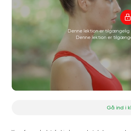
Denne lektion er tilgængeli
Denne lektion er tilgæn
Gå ind i 