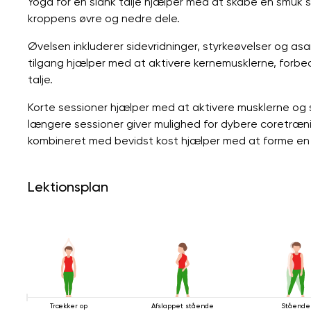
Yoga for en slank talje hjælper med at skabe en smuk 
kroppens øvre og nedre dele.
Øvelsen inkluderer sidevridninger, styrkeøvelser og as
tilgang hjælper med at aktivere kernemusklerne, forb
talje.
Korte sessioner hjælper med at aktivere musklerne o
længere sessioner giver mulighed for dybere coretræn
kombineret med bevidst kost hjælper med at forme en 
Lektionsplan
Trækker op
Afslappet stående
Stående