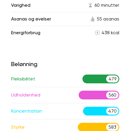
Varighed
60 minutter
Asanas og øvelser
55 asanas
Energiforbrug
438 kcal
Belønning
Fleksibilitet
479
Udholdenhed
560
Koncentration
470
Styrke
583