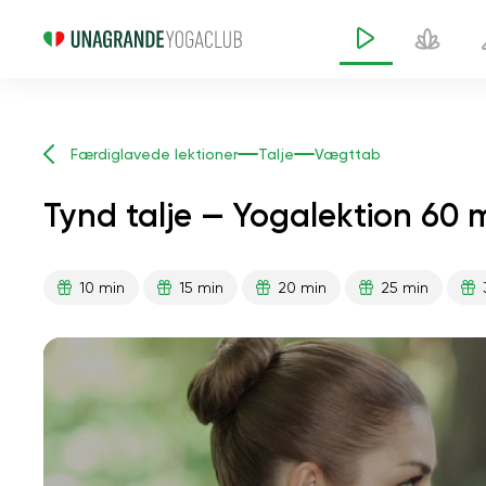
Færdiglavede lektioner
Talje
Vægttab
Tynd talje — Yogalektion 60 
10 min
15 min
20 min
25 min