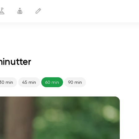
minutter
30 min
45 min
60 min
90 min
sjælens flugt
01:44
indre fred
01:27