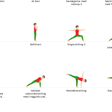
tion
ét ben
bevægelse med
bøjn
sidevip 2
med h
n
Solhilsen
Krigerstilling 2
side
Udvidet
Halvmånestilling
Sno
nde
sidevinkelstilling
ed
med ringgreb under
ænde
knæet