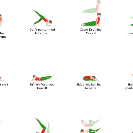
Delfinpositur med
Cobra Drejning
de-
løftet ben
Move 2
mave
hund
stang
med
 sig i
Infinity Pose med
Siddende bøjning til
Hal
benløft
benene
posit