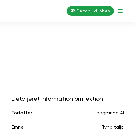
Deltag i klubben
Detaljeret information om lektion
Forfatter
Unagrande AI
Emne
Tynd talje