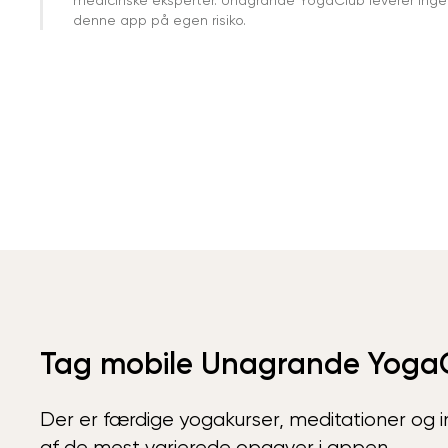
denne app på egen risiko.
Tag mobile Unagrande Yoga
Der er færdige yogakurser, meditationer og int
af de mest varierede opgaver i appen.