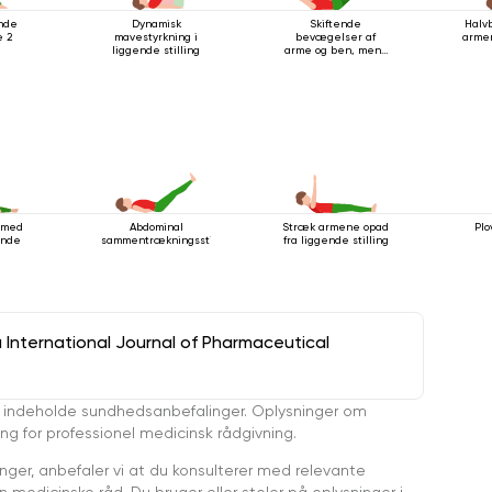
nde
Dynamisk
Skiftende
Halvb
 2
mavestyrkning i
bevægelser af
armen
liggende stilling
arme og ben, mens
du ligger på ryggen
r med
Abdominal
Stræk armene opad
Plo
ende
sammentrækningsstilling
fra liggende stilling
a International Journal of Pharmaceutical
 indeholde sundhedsanbefalinger. Oplysninger om
ing for professionel medicinsk rådgivning.
ger, anbefaler vi at du konsulterer med relevante
medicinske råd. Du bruger eller stoler på oplysninger i