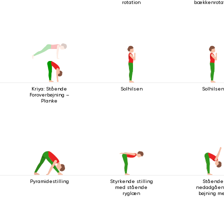
rotation
bækkenrota
Kriya: Stående
Solhilsen
Solhilse
Foroverbøjning –
Planke
Pyramidestilling
Styrkende stilling
Stående
med stående
nedadgåe
ryglæn
bøjning m
håndledssp