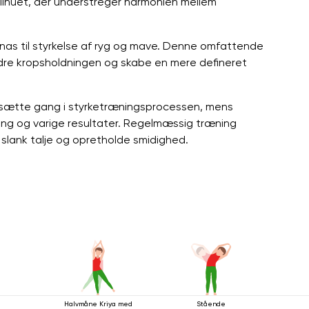
silhuet, der understreger harmonien mellem
anas til styrkelse af ryg og mave. Denne omfattende
edre kropsholdningen og skabe en mere defineret
g sætte gang i styrketræningsprocessen, mens
ing og varige resultater. Regelmæssig træning
slank talje og opretholde smidighed.
Halvmåne Kriya med
Stående