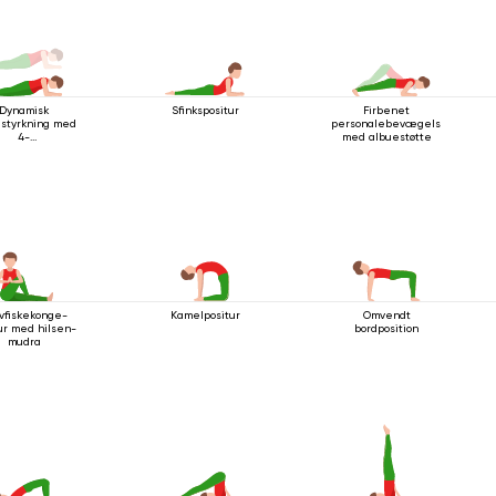
Dynamisk
Sfinkspositur
Firbenet
styrkning med
personalebevægelse
4-
med albuestøtte
sstavsstillingen
 albuestøtte
vfiskekonge-
Kamelpositur
Omvendt
ur med hilsen-
bordposition
mudra