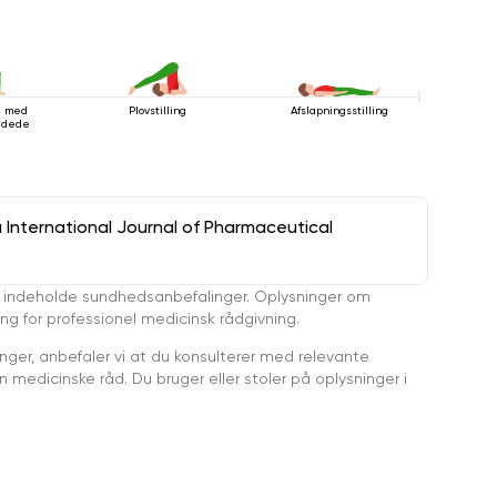
ng med
Plovstilling
Afslapningsstilling
oldede
a International Journal of Pharmaceutical
 indeholde sundhedsanbefalinger. Oplysninger om
ing for professionel medicinsk rådgivning.
ger, anbefaler vi at du konsulterer med relevante
medicinske råd. Du bruger eller stoler på oplysninger i