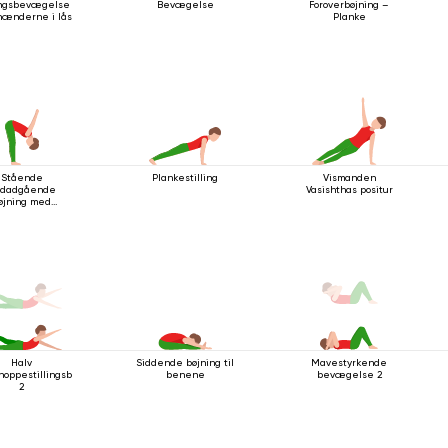
ingsbevægelse
Bevægelse
Foroverbøjning –
ænderne i lås
Planke
Stående
Plankestilling
Vismanden
dadgående
Vasishthas positur
øjning med
dledsspænde
Halv
Siddende bøjning til
Mavestyrkende
oppestillingsbevægelse
benene
bevægelse 2
2