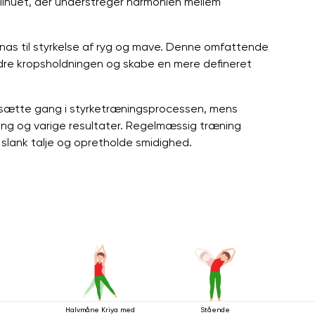
silhuet, der understreger harmonien mellem
anas til styrkelse af ryg og mave. Denne omfattende
edre kropsholdningen og skabe en mere defineret
g sætte gang i styrketræningsprocessen, mens
ing og varige resultater. Regelmæssig træning
slank talje og opretholde smidighed.
Halvmåne Kriya med
Stående