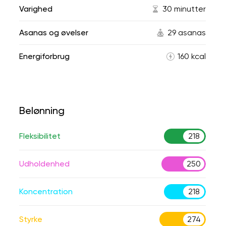
Varighed
30 minutter
Asanas og øvelser
29 asanas
Energiforbrug
160 kcal
Belønning
Fleksibilitet
218
Udholdenhed
250
Koncentration
218
Styrke
274