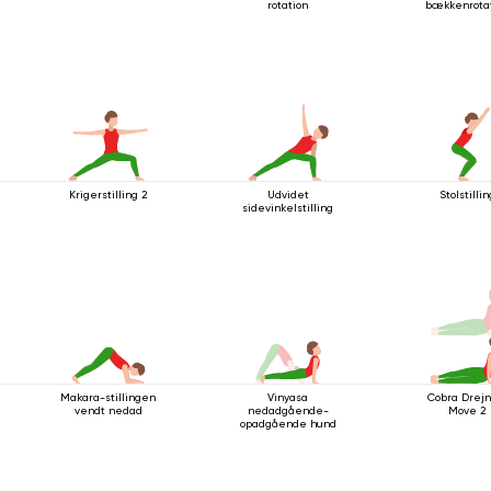
rotation
bækkenrota
Krigerstilling 2
Udvidet
Stolstillin
sidevinkelstilling
Makara-stillingen
Vinyasa
Cobra Drejn
vendt nedad
nedadgående-
Move 2
opadgående hund