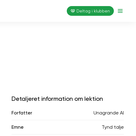
Deltag i klubben
Detaljeret information om lektion
Forfatter
Unagrande AI
Emne
Tynd talje