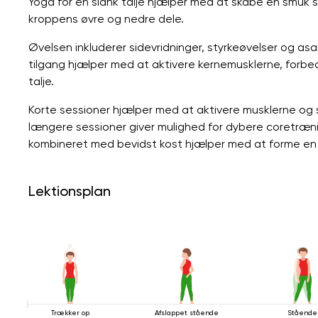
Yoga for en slank talje hjælper med at skabe en smuk 
kroppens øvre og nedre dele.
Øvelsen inkluderer sidevridninger, styrkeøvelser og as
tilgang hjælper med at aktivere kernemusklerne, forb
talje.
Korte sessioner hjælper med at aktivere musklerne o
længere sessioner giver mulighed for dybere coretræn
kombineret med bevidst kost hjælper med at forme en 
Lektionsplan
Trækker op
Afslappet stående
Stående