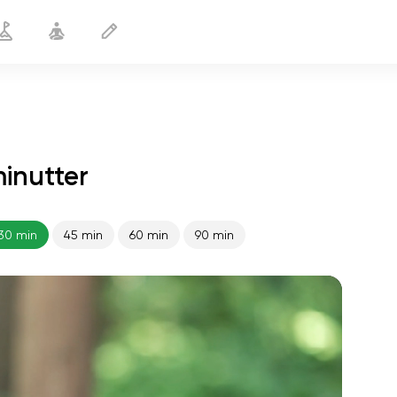
minutter
Tynd talje
30 min
30 min
45 min
60 min
90 min
sjælens flugt
01:44
indre fred
01:27