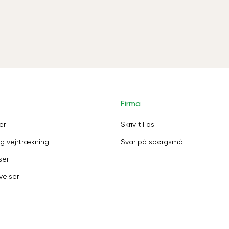
Firma
er
Skriv til os
g vejrtrækning
Svar på spørgsmål
ser
velser