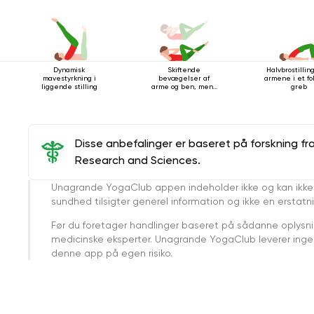
Dynamisk
Skiftende
Halvbrostilli
mavestyrkning i
bevægelser af
armene i et f
liggende stilling
arme og ben, mens
greb
du ligger på ryggen
Disse anbefalinger er baseret på forskning fr
Research and Sciences.
Unagrande YogaClub appen indeholder ikke og kan ikke
sundhed tilsigter generel information og ikke en erstatn
Før du foretager handlinger baseret på sådanne oplysnin
medicinske eksperter. Unagrande YogaClub leverer ingen 
denne app på egen risiko.