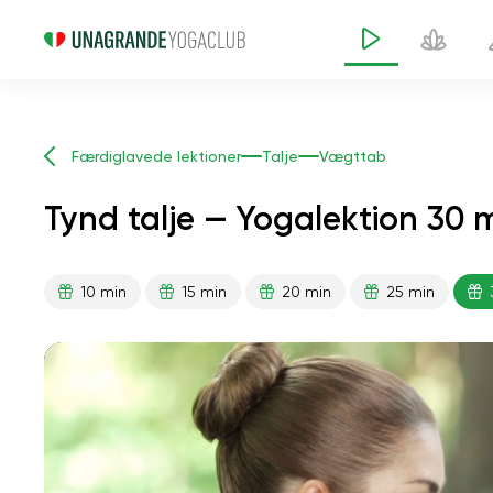
Færdiglavede lektioner
Talje
Vægttab
Tynd talje — Yogalektion 30 
10 min
15 min
20 min
25 min