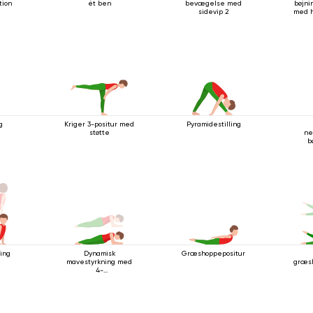
tion
ét ben
bevægelse med
bøjn
sidevip 2
med h
g
Kriger 3-positur med
Pyramidestilling
støtte
ne
b
hån
ing
Dynamisk
Græshoppepositur
mavestyrkning med
græsh
4-
stangsstavsstillingen
med albuestøtte