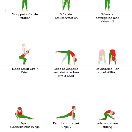
Afslappet stående
Stående
Stående
rotation
bækkenrotation
bevægelse med
sidevip 2
Deep Squat Chair
Bøjet bevægelse
Bevægelse i en
Kriya
med det ene ben
strækstilling
strakt opad
Squat
Dybt fremadrettet
Halv Hanuman-
sidebensstrækningsstilling
lunge 2
stilling