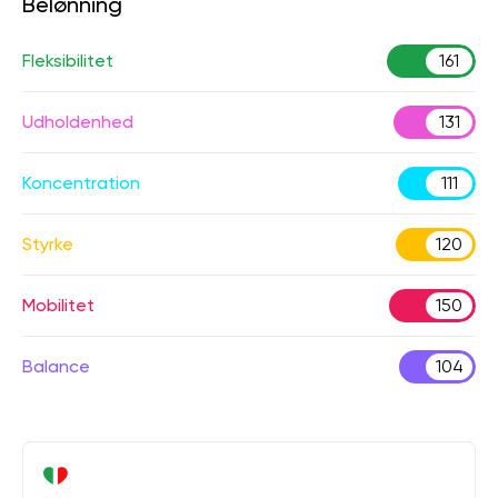
Belønning
Fleksibilitet
161
Udholdenhed
131
Koncentration
111
Styrke
120
Mobilitet
150
Balance
104