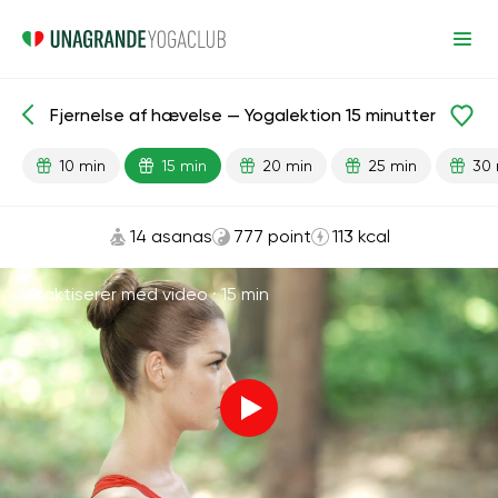
Fjernelse af hævelse — Yogalektion 15 minutter
Færdiglavede lektioner
Nyrer
Fleksibilitet
Konditionstr
10 min
15 min
20 min
25 min
30 
14 asanas
777 point
113 kcal
Praktiserer med video ·
15 min