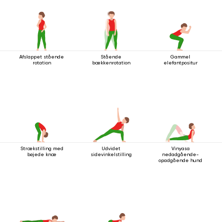
Afslappet stående
Stående
Gammel
rotation
bækkenrotation
elefantpositur
Strækstilling med
Udvidet
Vinyasa
bøjede knæ
sidevinkelstilling
nedadgående-
opadgående hund