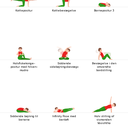
Kattepositur
Kattebevægelse
Barnepositur 3
Halvfiskekonge-
Siddende
Bevægelse i den
positur med hilsen-
sidebøjningsbevægelse
omvendte
mudra
bordstilling
Siddende bøjning til
Infinity Pose med
Halv stilling af
benene
benløft
vismanden
Vasishtha