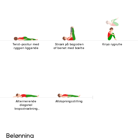
Twist-positur med
Stræk på bagsiden
Kriya rygrulle
ryggen liggende
af ​​benet med bælte
Alternerende
Afslapningsstilling
diagonal
kropsstrækning
mens man ligger
ned
Belønning