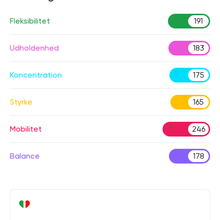
Fleksibilitet
191
Udholdenhed
183
Koncentration
175
Styrke
165
Mobilitet
246
Balance
178