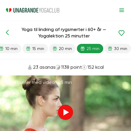
Yoga til lindring af rygsmerter i 60+ år —
Færdiglavede lektioner
Alder
Yogalektion 25 minutter
10 min
15 min
20 min
25 min
30 min
23 asanas
1138 point
152 kcal
Praktiserer med video ·
25 min