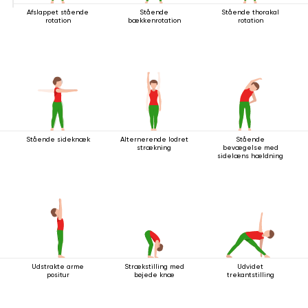
Afslappet stående
Stående
Stående thorakal
rotation
bækkenrotation
rotation
Stående sideknæk
Alternerende lodret
Stående
strækning
bevægelse med
sidelæns hældning
Udstrakte arme
Strækstilling med
Udvidet
positur
bøjede knæ
trekantstilling