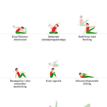
Kriya fleksion-
Siddende
Staff Kriya med
ekstension
sidebøjningsbevægelse
Twisting
Bevægelse i den
Kriya rygrulle
Halvvejrsfrigivende
omvendte
stilling
bordstilling