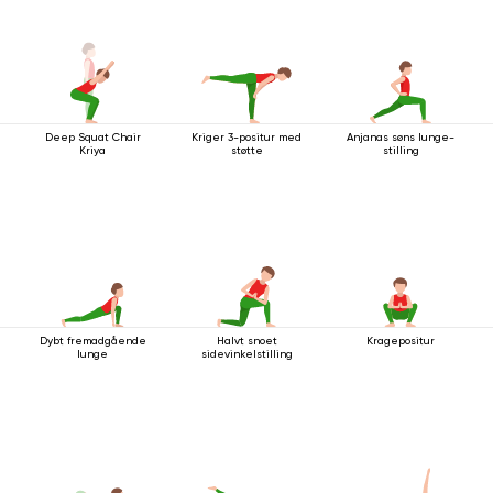
Deep Squat Chair
Kriger 3-positur med
Anjanas søns lunge-
Kriya
støtte
stilling
Dybt fremadgående
Halvt snoet
Kragepositur
lunge
sidevinkelstilling