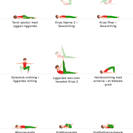
Twist-positur med
Kriya Hjørne 2 –
Kriya Plow –
ryggen liggende
Sovestilling
Sovestilling
Dynamisk vridning i
Halvbrostilling med
Liggende ben over
liggende stilling
armene i et foldede
hovedet Kriya 2
greb
Alternerende
Vindfrigivende
Vindbefrielsesbevægelsen