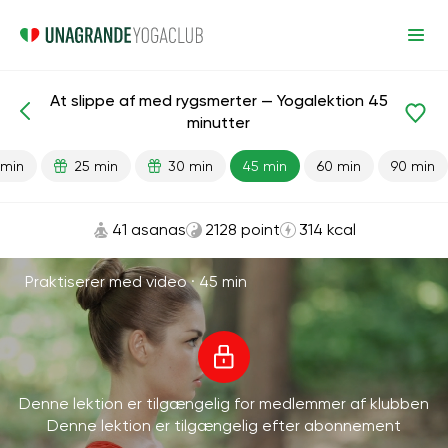
At slippe af med rygsmerter — Yogalektion 45
Færdiglavede lektioner
Tilbage
minutter
 min
25 min
30 min
45 min
60 min
90 min
41 asanas
2128 point
314 kcal
Praktiserer med video ·
45 min
Denne lektion er tilgængelig for medlemmer af klubben
Denne lektion er tilgængelig efter abonnement