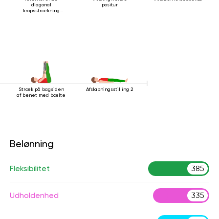
diagonal
positur
kropsstrækning
mens man ligger
ned
Stræk på bagsiden
Afslapningsstilling 2
af ​​benet med bælte
Belønning
Fleksibilitet
385
Udholdenhed
335