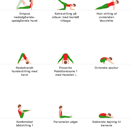
Vinyasa
Kattestilling på
Halv stilling af
nedadgående-
albuer med benløft
vismanden
opadgående hund
tilbage
Vasishtha
Nedadvendt
Prasarita
Girlande-positur
hundestilling med
Padottanasana 1
twist
med hovedet i
gulvet
Komfortabel
Personalet udgør
Siddende bøjning til
bådstilling 1
benene