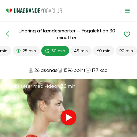
Lindring af lændesmerter — Yogalektion 30
Færdiglavede lektioner
Lille del af ryggen
Tilbage
minutter
 min
25 min
30 min
45 min
60 min
90 min
26 asanas
1596 point
177 kcal
Praktiserer med video ·
30 min