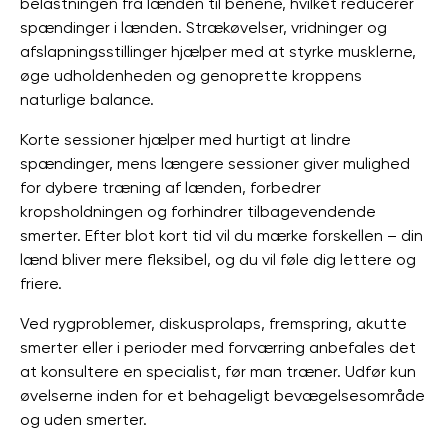
belastningen fra lænden til benene, hvilket reducerer
spændinger i lænden. Strækøvelser, vridninger og
afslapningsstillinger hjælper med at styrke musklerne,
øge udholdenheden og genoprette kroppens
naturlige balance.
Korte sessioner hjælper med hurtigt at lindre
spændinger, mens længere sessioner giver mulighed
for dybere træning af lænden, forbedrer
kropsholdningen og forhindrer tilbagevendende
smerter. Efter blot kort tid vil du mærke forskellen – din
lænd bliver mere fleksibel, og du vil føle dig lettere og
friere.
Ved rygproblemer, diskusprolaps, fremspring, akutte
smerter eller i perioder med forværring anbefales det
at konsultere en specialist, før man træner. Udfør kun
øvelserne inden for et behageligt bevægelsesområde
og uden smerter.