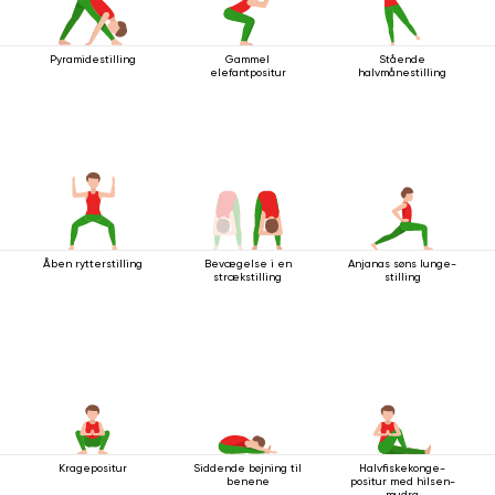
Pyramidestilling
Gammel
Stående
elefantpositur
halvmånestilling
Åben rytterstilling
Bevægelse i en
Anjanas søns lunge-
strækstilling
stilling
Kragepositur
Siddende bøjning til
Halvfiskekonge-
benene
positur med hilsen-
mudra