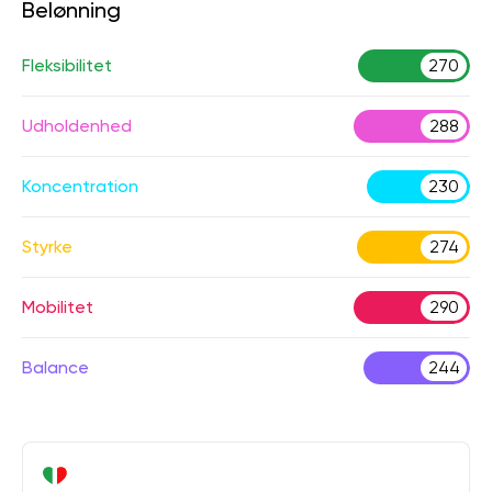
Belønning
Fleksibilitet
270
Udholdenhed
288
Koncentration
230
Styrke
274
Mobilitet
290
Balance
244