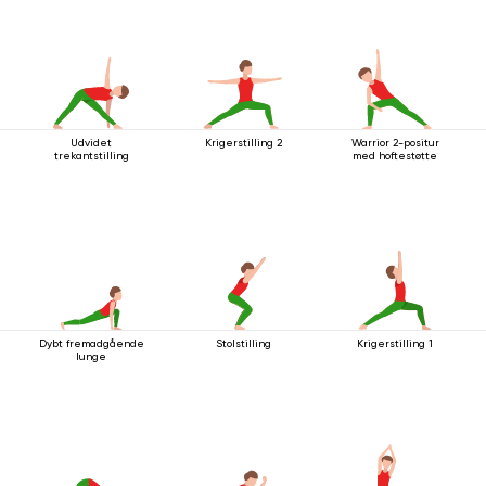
Udvidet
Krigerstilling 2
Warrior 2-positur
trekantstilling
med hoftestøtte
Dybt fremadgående
Stolstilling
Krigerstilling 1
lunge