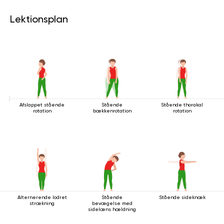
Lektionsplan
Afslappet stående
Stående
Stående thorakal
rotation
bækkenrotation
rotation
Alternerende lodret
Stående
Stående sideknæk
strækning
bevægelse med
sidelæns hældning