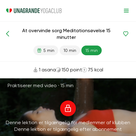
At overvinde sorg Meditationsøvelse 15
Meditationer og vejrtrækning
Sorg
minutter
5 min
10 min
15 min
1 asana
150 point
75 kcal
Praktiserer med video ·
15 min
Denne lektion er tilgængelig for medlemmer af klubben
Denne lektion er tilgængelig efter abonnement