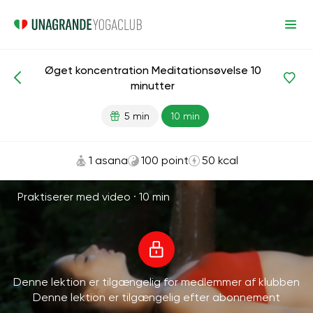
Øget koncentration Meditationsøvelse 10
Meditationer og vejrtrækning
Fokus
Fremskreden
minutter
5 min
10 min
1 asana
100 point
50 kcal
Praktiserer med video ·
10 min
Denne lektion er tilgængelig for medlemmer af klubben
Denne lektion er tilgængelig efter abonnement