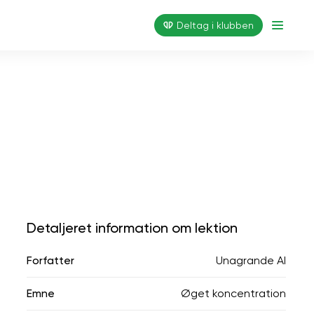
Deltag i klubben
Detaljeret information om lektion
Forfatter
Unagrande AI
Emne
Øget koncentration