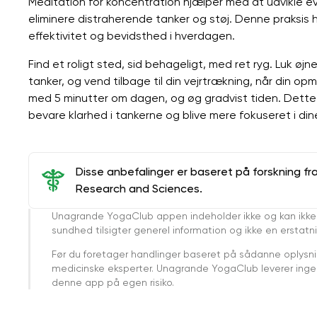
Meditation for koncentration hjælper med at udvikle e
eliminere distraherende tanker og støj. Denne praksi
effektivitet og bevidsthed i hverdagen.
Find et roligt sted, sid behageligt, med ret ryg. Luk øjn
tanker, og vend tilbage til din vejrtrækning, når din 
med 5 minutter om dagen, og øg gradvist tiden. Dette 
bevare klarhed i tankerne og blive mere fokuseret i dine
Disse anbefalinger er baseret på forskning fr
Research and Sciences.
Unagrande YogaClub appen indeholder ikke og kan ikke
sundhed tilsigter generel information og ikke en erstatn
Før du foretager handlinger baseret på sådanne oplysnin
medicinske eksperter. Unagrande YogaClub leverer ingen 
denne app på egen risiko.