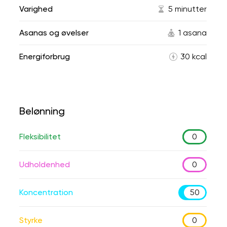
Varighed
5 minutter
Asanas og øvelser
1 asana
Energiforbrug
30 kcal
Belønning
Fleksibilitet
0
Udholdenhed
0
Koncentration
50
Styrke
0