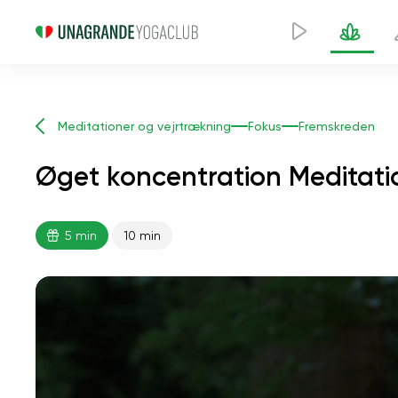
Meditationer og vejrtrækning
Fokus
Fremskreden
Øget koncentration Meditatio
5 min
10 min