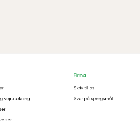
Firma
er
Skriv til os
g vejrtrækning
Svar på spørgsmål
ser
velser