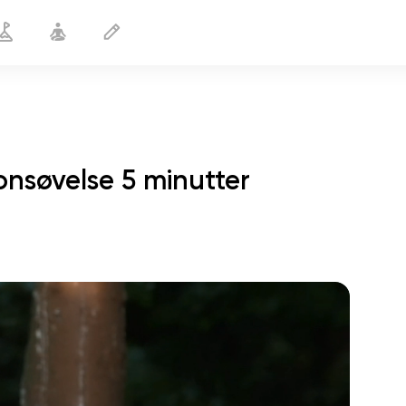
nsøvelse 5 minutter
Øget koncentration
5 min
sjælens flugt
01:44
indre fred
01:27