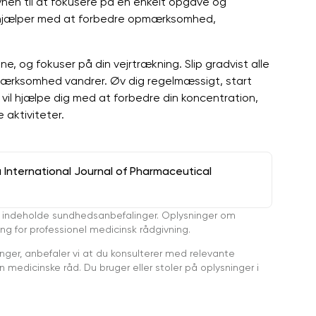
vnen til at fokusere på en enkelt opgave og
s hjælper med at forbedre opmærksomhed,
ene, og fokuser på din vejrtrækning. Slip gradvist alle
opmærksomhed vandrer. Øv dig regelmæssigt, start
vil hjælpe dig med at forbedre din koncentration,
 aktiviteter.
a International Journal of Pharmaceutical
 indeholde sundhedsanbefalinger. Oplysninger om
ing for professionel medicinsk rådgivning.
ger, anbefaler vi at du konsulterer med relevante
medicinske råd. Du bruger eller stoler på oplysninger i