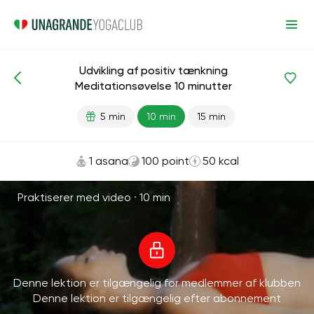
Udvikling af positiv tænkning
Meditationer og vejrtrækning
Kreativitet
Harmoni
Meditationsøvelse 10 minutter
5 min
10 min
15 min
1 asana
100 point
50 kcal
Praktiserer med video ·
10 min
Denne lektion er tilgængelig for medlemmer af klubben
Denne lektion er tilgængelig efter abonnement