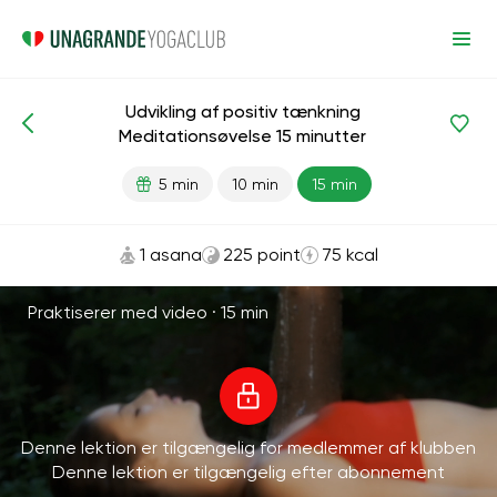
Udvikling af positiv tænkning
Meditationer og vejrtrækning
Kreativitet
Harmoni
Meditationsøvelse 15 minutter
5 min
10 min
15 min
1 asana
225 point
75 kcal
Praktiserer med video ·
15 min
Denne lektion er tilgængelig for medlemmer af klubben
Denne lektion er tilgængelig efter abonnement