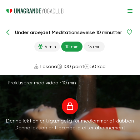
Under arbejdet Meditationsøvelse 10 minutter
Meditationer og vejrtrækning
Fokus
Fremskreden
5 min
10 min
15 min
1 asana
100 point
50 kcal
Praktiserer med video ·
10 min
Denne lektion er tilgængelig for medlemmer af klubben
Denne lektion er tilgængelig efter abonnement