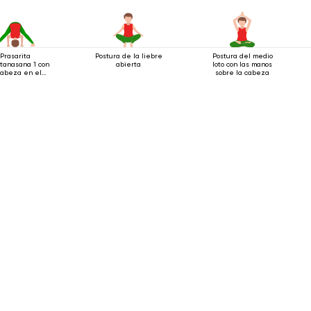
Prasarita
Postura de la liebre
Postura del medio
tanasana 1 con
abierta
loto con las manos
cabeza en el
sobre la cabeza
suelo