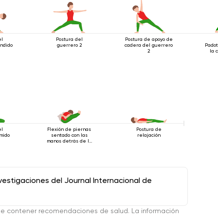
el
Postura del
Postura de apoyo de
endido
guerrero 2
cadera del guerrero
Padot
2
la 
el
Flexión de piernas
Postura de
mido
sentado con las
relajación
manos detrás de la
espalda
stigaciones del Journal Internacional de
de contener recomendaciones de salud. La información