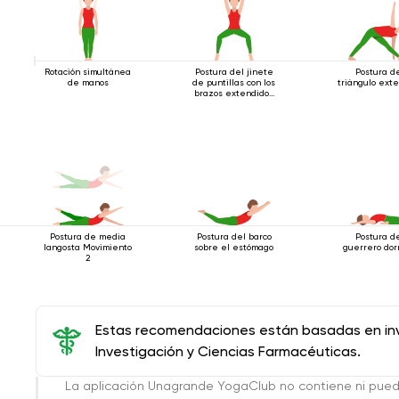
Rotación simultánea
Postura del jinete
Postura d
de manos
de puntillas con los
triángulo ext
brazos extendidos
hacia arriba
Postura de media
Postura del barco
Postura d
langosta Movimiento
sobre el estómago
guerrero dor
2
Estas recomendaciones están basadas en inve
Investigación y Ciencias Farmacéuticas.
La aplicación Unagrande YogaClub no contiene ni pue