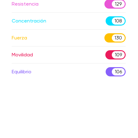
Resistencia
129
Concentración
108
Fuerza
130
Movilidad
109
Equilibrio
106