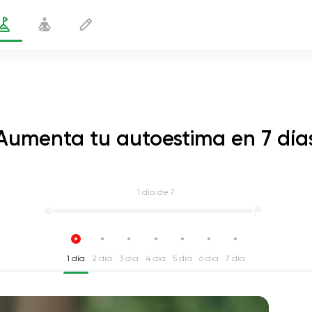
Aumenta tu autoestima en 7 día
1
día de 7
1 día
2 día
3 día
4 día
5 día
6 día
7 día