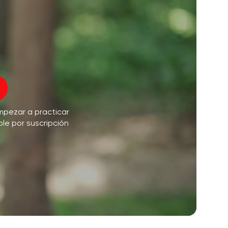
vuelo del alma
01:44
paz interior
01:27
sueños matutinos
01:34
Voz del instructor
frescura del bosque
05:00
mpezar a practicar
Música
lluvia de verano
02:00
ble por suscripción
silencio de montaña
02:00
brisa marina
02:00
la voz del viento
02:00
bosque de primavera
02:00