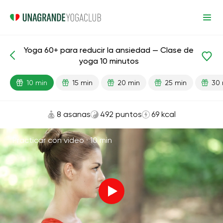
Yoga 60+ para reducir la ansiedad — Clase de
Lecciones preparadas
Edad
yoga 10 minutos
10 min
15 min
20 min
25 min
30 
8 asanas
492 puntos
69 kcal
Practicar con video ·
10 min