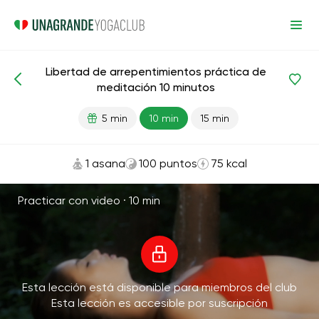
Libertad de arrepentimientos práctica de
Meditaciones y respiración
Arrepentirse
meditación 10 minutos
5 min
10 min
15 min
1 asana
100 puntos
75 kcal
Practicar con video ·
10 min
Esta lección está disponible para miembros del club
Esta lección es accesible por suscripción