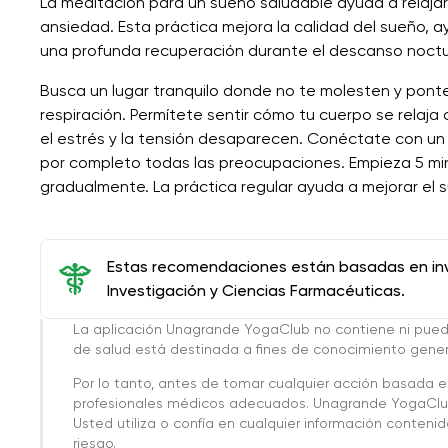
La meditación para un sueño saludable ayuda a relajar l
ansiedad. Esta práctica mejora la calidad del sueño, 
una profunda recuperación durante el descanso noctu
Busca un lugar tranquilo donde no te molesten y ponte
respiración. Permítete sentir cómo tu cuerpo se relaja
el estrés y la tensión desaparecen. Conéctate con un 
por completo todas las preocupaciones. Empieza 5 mi
gradualmente. La práctica regular ayuda a mejorar el s
Estas recomendaciones están basadas en inve
Investigación y Ciencias Farmacéuticas.
La aplicación Unagrande YogaClub no contiene ni pue
de salud está destinada a fines de conocimiento genera
Por lo tanto, antes de tomar cualquier acción basada 
profesionales médicos adecuados. Unagrande YogaClub
Usted utiliza o confía en cualquier información conteni
riesgo.