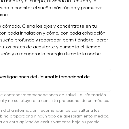
a mente y el cuerpo, aliviando la tensión y la
ayuda a conciliar el sueño más rápido y promueve
rno.
 cómodo. Cierra los ojos y concéntrate en tu
 con cada inhalación y cómo, con cada exhalación,
sueño profundo y reparador, permitiéndote liberar
nutos antes de acostarte y aumenta el tiempo
ueño y a recuperar la energía durante la noche.
stigaciones del Journal Internacional de
de contener recomendaciones de salud. La información
l y no sustituye a la consulta profesional de un médico.
en dicha información, recomendamos consultar a los
 no proporciona ningún tipo de asesoramiento médico.
da en esta aplicación exclusivamente bajo su propio