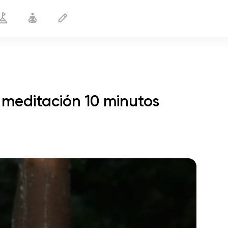
 meditación 10 minutos
vuelo del alma
01:44
paz interior
01:27