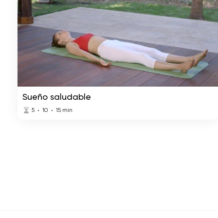
Sueño saludable
5
10
15
min