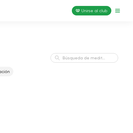
Unirse al club
ación
Sueño saludable
Dormir
Encontrar el equilibrio
Balance
interior
Actitud positiva para el
Armonía