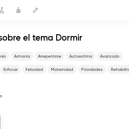
 sobre el tema Dormir
trés
Armonía
Arrepentirse
Autoestima
Avanzado
Enfocar
Felicidad
Maternidad
Prioridades
Rehabilit
in