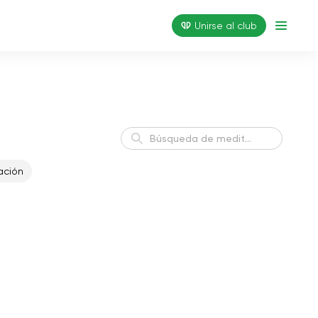
Unirse al club
ación
Sueño saludable
Dormir
Encontrar el equilibrio
Balance
interior
Actitud positiva para el
Armonía