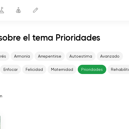
sobre el tema Prioridades
trés
Armonía
Arrepentirse
Autoestima
Avanzado
Enfocar
Felicidad
Maternidad
Prioridades
Rehabilit
in