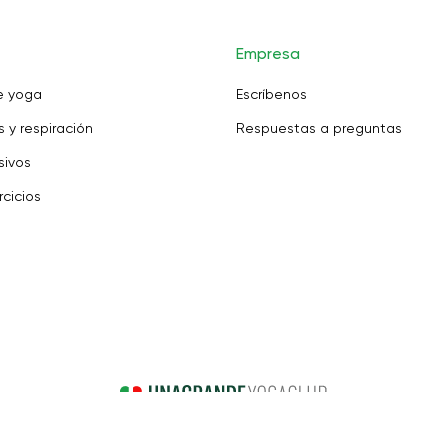
Empresa
e yoga
Escríbenos
 y respiración
Respuestas a preguntas
sivos
rcicios