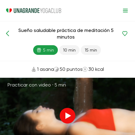
Sueño saludable práctica de meditación 5
Meditaciones y respiración
Dormir
minutos
5 min
10 min
15 min
1 asana
50 puntos
30 kcal
Practicar con video ·
5 min