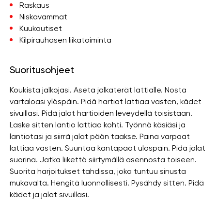
Raskaus
Niskavammat
Kuukautiset
Kilpirauhasen liikatoiminta
Suoritusohjeet
Koukista jalkojasi. Aseta jalkaterät lattialle. Nosta
vartaloasi ylöspäin. Pidä hartiat lattiaa vasten, kädet
sivuillasi. Pidä jalat hartioiden leveydellä toisistaan.
Laske sitten lantio lattiaa kohti. Työnnä käsiäsi ja
lantiotasi ja siirrä jalat pään taakse. Paina varpaat
lattiaa vasten. Suuntaa kantapäät ulospäin. Pidä jalat
suorina. Jatka liikettä siirtymällä asennosta toiseen.
Suorita harjoitukset tahdissa, joka tuntuu sinusta
mukavalta. Hengitä luonnollisesti. Pysähdy sitten. Pidä
kädet ja jalat sivuillasi.