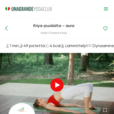
Kriya-puolisilta – aura
Asanat ja harjoitukset
Lämmittelyt
Hala Chakra Kriya
1 min
49 pistettä
4 kcal
Lämmittelyt
Dynaamine