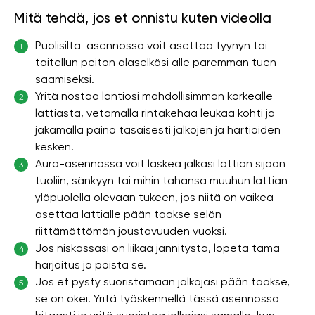
Mitä tehdä, jos et onnistu kuten videolla
Puolisilta-asennossa voit asettaa tyynyn tai
1
taitellun peiton alaselkäsi alle paremman tuen
saamiseksi.
Yritä nostaa lantiosi mahdollisimman korkealle
2
lattiasta, vetämällä rintakehää leukaa kohti ja
jakamalla paino tasaisesti jalkojen ja hartioiden
kesken.
Aura-asennossa voit laskea jalkasi lattian sijaan
3
tuoliin, sänkyyn tai mihin tahansa muuhun lattian
yläpuolella olevaan tukeen, jos niitä on vaikea
asettaa lattialle pään taakse selän
riittämättömän joustavuuden vuoksi.
Jos niskassasi on liikaa jännitystä, lopeta tämä
4
harjoitus ja poista se.
Jos et pysty suoristamaan jalkojasi pään taakse,
5
se on okei. Yritä työskennellä tässä asennossa