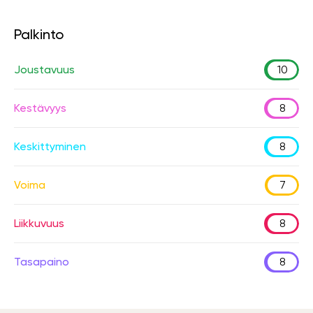
Palkinto
Joustavuus
10
Kestävyys
8
Keskittyminen
8
Voima
7
Liikkuvuus
8
Tasapaino
8