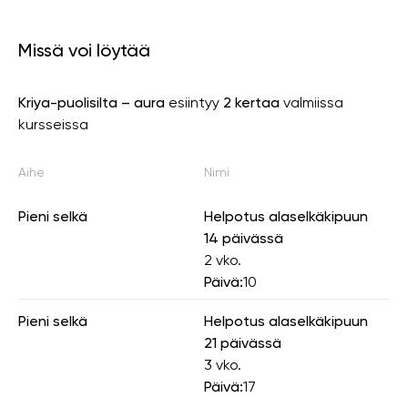
Missä voi löytää
Kriya-puolisilta – aura
esiintyy
2 kertaa
valmiissa
kursseissa
Aihe
Nimi
Pieni selkä
Helpotus alaselkäkipuun
14 päivässä
2 vko.
Päivä:
10
Pieni selkä
Helpotus alaselkäkipuun
21 päivässä
3 vko.
Päivä:
17