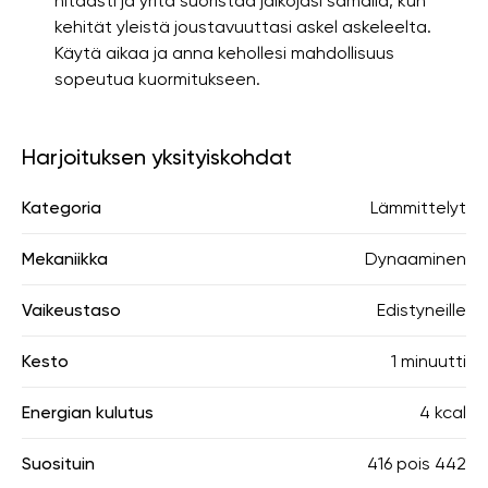
hitaasti ja yritä suoristaa jalkojasi samalla, kun
kehität yleistä joustavuuttasi askel askeleelta.
Käytä aikaa ja anna kehollesi mahdollisuus
sopeutua kuormitukseen.
Harjoituksen yksityiskohdat
Kategoria
Lämmittelyt
Mekaniikka
Dynaaminen
Vaikeustaso
Edistyneille
Kesto
1 minuutti
Energian kulutus
4 kcal
Suosituin
416
pois
442