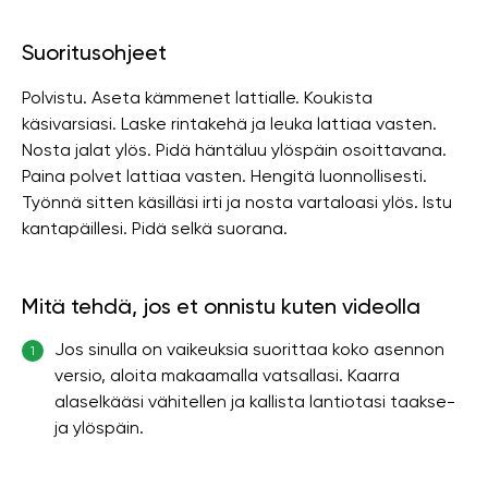
Suoritusohjeet
Polvistu. Aseta kämmenet lattialle. Koukista
käsivarsiasi. Laske rintakehä ja leuka lattiaa vasten.
Nosta jalat ylös. Pidä häntäluu ylöspäin osoittavana.
Paina polvet lattiaa vasten. Hengitä luonnollisesti.
Työnnä sitten käsilläsi irti ja nosta vartaloasi ylös. Istu
kantapäillesi. Pidä selkä suorana.
Mitä tehdä, jos et onnistu kuten videolla
Jos sinulla on vaikeuksia suorittaa koko asennon
1
versio, aloita makaamalla vatsallasi. Kaarra
alaselkääsi vähitellen ja kallista lantiotasi taakse-
ja ylöspäin.