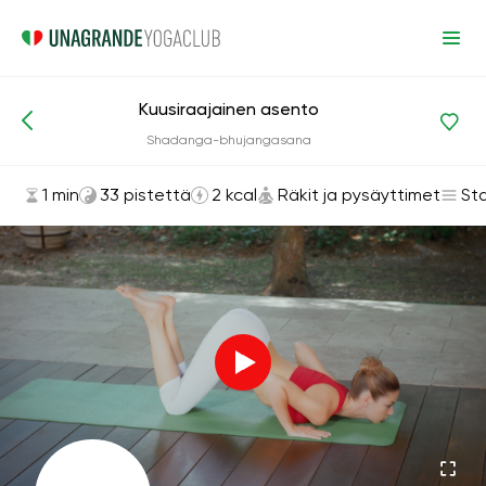
Kuusiraajainen asento
Asanat ja harjoitukset
Räkit ja pysäyttimet
Shadanga-bhujangasana
1 min
33 pistettä
2 kcal
Räkit ja pysäyttimet
St