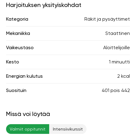
Harjoituksen yksityiskohdat
Kategoria
Räkit ja pysäyttimet
Mekaniikka
Staattinen
Vaikeustaso
Aloittelijoille
Kesto
1 minuutti
Energian kulutus
2 kcal
Suosituin
401
pois
442
Missä voi löytää
Valmiit oppitunnit
Intensiivikurssit