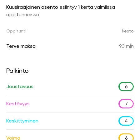
Kuusiraajainen asento
esiintyy
1 kerta
valmiissa
oppitunneissa
Oppitunti
Kesto
Terve maksa
90 min
Palkinto
Joustavuus
6
Kestävyys
7
Keskittyminen
4
Voima
6